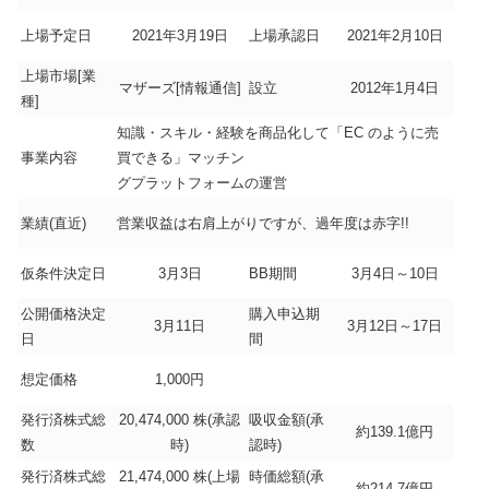
上場予定日
2021年3月19日
上場承認日
2021年2月10日
上場市場[業
マザーズ[情報通信]
設立
2012年1月4日
種]
知識・スキル・経験を商品化して「EC のように売
事業内容
買できる」マッチン
グプラットフォームの運営
業績(直近)
営業収益は右肩上がりですが、過年度は赤字!!
仮条件決定日
3月3日
BB期間
3月4日～10日
公開価格決定
購入申込期
3月11日
3月12日～17日
日
間
想定価格
1,000円
発行済株式総
20,474,000 株(承認
吸収金額(承
約139.1億円
数
時)
認時)
発行済株式総
21,474,000 株(上場
時価総額(承
約214.7億円