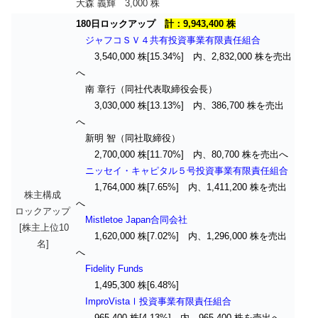
大森 義輝 3,000 株
180日ロックアップ
計：9,943,400 株
ジャフコＳＶ４共有投資事業有限責任組合
3,540,000 株[15.34%] 内、2,832,000 株を売出
へ
南 章行（同社代表取締役会長）
3,030,000 株[13.13%] 内、386,700 株を売出
へ
新明 智（同社取締役）
2,700,000 株[11.70%] 内、80,700 株を売出へ
ニッセイ・キャピタル５号投資事業有限責任組合
1,764,000 株[7.65%] 内、1,411,200 株を売出
株主構成
へ
ロックアップ
Mistletoe Japan合同会社
[株主上位10
1,620,000 株[7.02%] 内、1,296,000 株を売出
名]
へ
Fidelity Funds
1,495,300 株[6.48%]
ImproVistaⅠ投資事業有限責任組合
965,400 株[4.13%] 内、965,400 株を売出へ