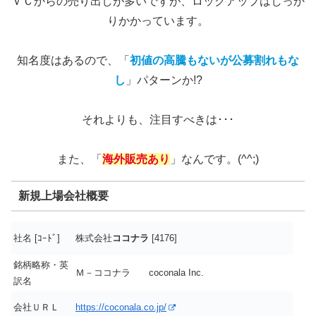
ＶＣからの売り出しが多いですが、ロックアップはしっか
りかかっています。
知名度はあるので、「
初値の高騰もないが公募割れもな
し
」パターンか!?
それよりも、注目すべきは･･･
また、「
海外販売あり
」なんです。(^^;)
新規上場会社概要
社名 [ｺｰﾄﾞ]
株式会社
ココナラ
[4176]
銘柄略称・英
Ｍ－ココナラ coconala Inc.
訳名
会社ＵＲＬ
https://coconala.co.jp/