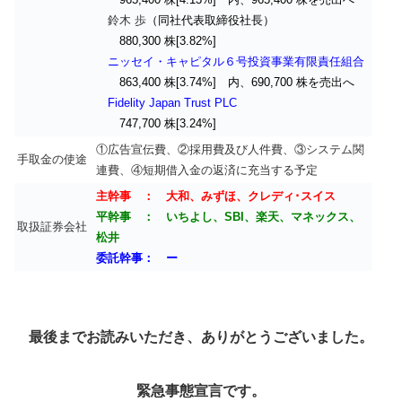
鈴木 歩
（同社代表取締役社長）
880,300 株[3.82%]
ニッセイ・キャピタル６号投資事業有限責任組合
863,400 株[3.74%] 内、690,700 株を売出へ
Fidelity Japan Trust PLC
747,700 株[3.24%]
①広告宣伝費、②採用費及び人件費、③システム関
手取金の使途
連費、④短期借入金の返済に充当する予定
主幹事 ： 大和、みずほ、クレディ･スイス
平幹事 ： いちよし、SBI、楽天、マネックス、
取扱証券会社
松井
委託幹事： ー
最後までお読みいただき、ありがとうございました。
緊急事態宣言
です。