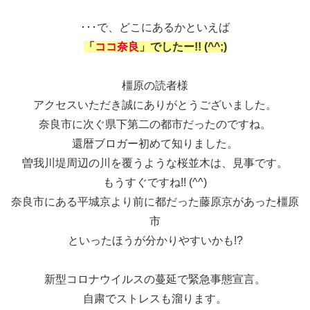
･･･で、どこにあるかといえば
「
ココ奈良
」でしたー!!
(^^;)
橿原の読者様
アクセスいただき誠にありがとうございました。
奈良市に次ぐ県下第二の都市だったのですね。
還暦ブロガー初めて知りました。
曽我川堤周辺の川を覆うような桜並木は、見事です。
もうすぐですね!! (^^)
奈良市にある平城京より前に都だった藤原京があった橿原
市
といったほうが分かりやすいかも!?
新型コロナウイルスの蔓延で緊急事態宣言。
自粛でストレスも溜ります。