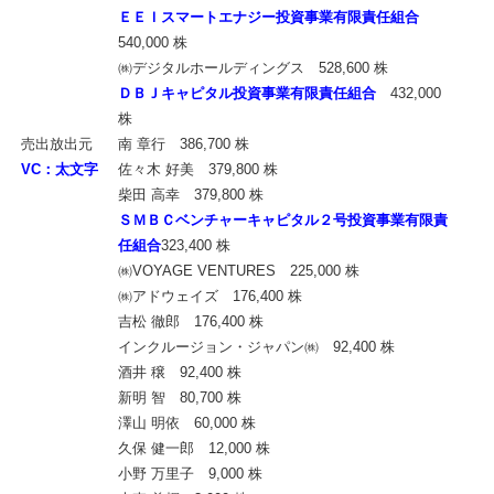
ＥＥＩスマートエナジー投資事業有限責任組合
540,000 株
㈱デジタルホールディングス 528,600 株
ＤＢＪキャピタル投資事業有限責任組合
432,000
株
売出放出元
南 章行 386,700 株
VC：太文字
佐々木 好美 379,800 株
柴田 高幸 379,800 株
ＳＭＢＣベンチャーキャピタル２号投資事業有限責
任組合
323,400 株
㈱VOYAGE VENTURES 225,000 株
㈱アドウェイズ 176,400 株
吉松 徹郎 176,400 株
インクルージョン・ジャパン㈱ 92,400 株
酒井 穣 92,400 株
新明 智 80,700 株
澤山 明依 60,000 株
久保 健一郎 12,000 株
小野 万里子 9,000 株