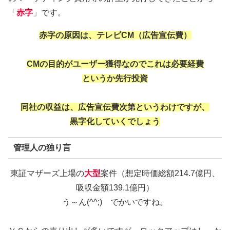
「
赤字
」です。
赤字の原因は、テレビCM（広告宣伝費）
CMの目的がユーザー獲得なのでこれは必要経費
というか先行投資
同社の収益は、広告宣伝費次第というわけですが、
黒字化していくでしょう
管理人の独り言
東証マザーズ上場の
大型
案件（想定時価総額214.7億円、
吸収金額139.1億円）
う～ん(^^;) でかいですね。