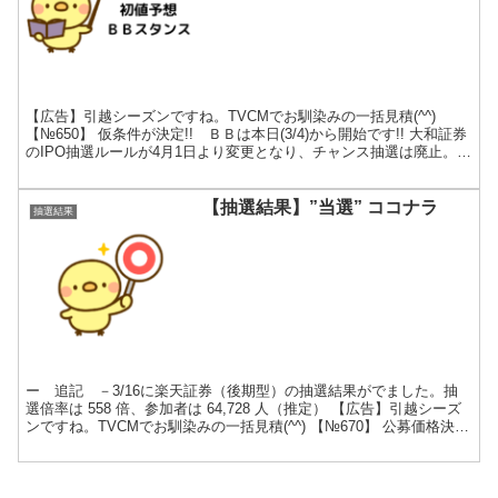
【広告】引越シーズンですね。TVCMでお馴染みの一括見積(^^)
【№650】 仮条件が決定!! ＢＢは本日(3/4)から開始です!! 大和証券
のIPO抽選ルールが4月1日より変更となり、チャンス抽選は廃止。実
質これが、ラストチャンス (^...
【抽選結果】”当選” ココナラ
抽選結果
ー 追記 －3/16に楽天証券（後期型）の抽選結果がでました。抽
選倍率は 558 倍、参加者は 64,728 人（推定） 【広告】引越シーズ
ンですね。TVCMでお馴染みの一括見積(^^) 【№670】 公募価格決定
想定価格 仮条件 公募価...