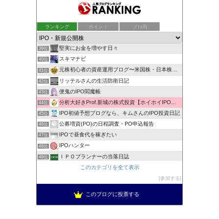
もんきち雑貨店投資日記
ランキング
ポイント
ブロ画
37位
株マニュアル まったり資産運用
38位
堅実にお金を増やす日々
39位
スキマナビ
40位
元株初心者の資産運用ブログ〜米国株・日本株・IPO株投資
41位
リッテルさんの生活防衛日記
42位
便鬼のIPO閻魔帳
43位
分析大好きProf.新城の株式投資【ホイホイIPO投資術】
44位
IPO初値予想ブログなら、キムさんのIPO投資日記
45位
公募増資(PO)の日程調査・PO申込報告
46位
IPOで昼食代を稼ぎたい
47位
IPOハンター
48位
ＩＰＯプランナーの当落日誌
49位
新規公開株で1000万への道！
このカテゴリを全て表示
50位
低リスク投資法ＩＰＯチャレンジブログ
参加する
51位
このブログに投票する