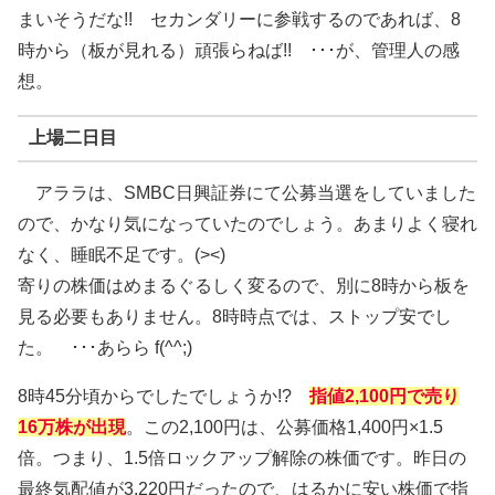
まいそうだな!! セカンダリーに参戦するのであれば、8
時から（板が見れる）頑張らねば!! ･･･が、管理人の感
想。
上場二日目
アララは、SMBC日興証券にて公募当選をしていました
ので、かなり気になっていたのでしょう。あまりよく寝れ
なく、睡眠不足です。(><)
寄りの株価はめまるぐるしく変るので、別に8時から板を
見る必要もありません。8時時点では、ストップ安でし
た。 ･･･あらら f(^^;)
8時45分頃からでしたでしょうか!?
指値2,100円で売り
16万株が出現
。この2,100円は、公募価格1,400円×1.5
倍。つまり、1.5倍ロックアップ解除の株価です。昨日の
最終気配値が3,220円だったので、はるかに安い株価で指