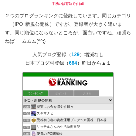
手洗いは有効ですね!!
２つのブログランキングに登録しています。同じカテゴリ
ー（IPO･新規公開株）ですが、登録者が大きく違いま
す。同じ順位にならないところが、面白いですね。頑張ら
ねば･･･ムムム(^^;)
人気ブログ登録（
129
）増減なし
日本ブログ村登録（
684
）昨日から▲１
もんきち雑貨店投資日記
ランキング
ポイント
ブロ画
37位
株マニュアル まったり資産運用
38位
堅実にお金を増やす日々
39位
スキマナビ
40位
元株初心者の資産運用ブログ〜米国株・日本株・IPO株投資
41位
リッテルさんの生活防衛日記
42位
便鬼のIPO閻魔帳
43位