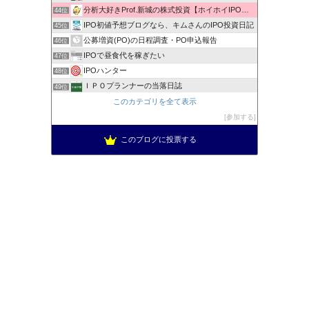
分析大好きProf.新城の株式投資【ホイホイIPO投資術】
44位
IPO初値予想ブログなら、キムさんのIPO投資日記
45位
公募増資(PO)の日程調査・PO申込報告
46位
IPOで昼食代を稼ぎたい
47位
IPOハンター
48位
ＩＰＯプランナーの当落日誌
49位
新規公開株で1000万への道！
このカテゴリを全て表示
50位
低リスク投資法ＩＰＯチャレンジブログ
参加する
51位
このブログに投票する