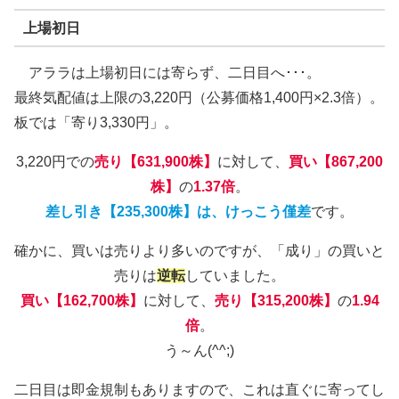
上場初日
アララは上場初日には寄らず、二日目へ･･･。
最終気配値は上限の3,220円（公募価格1,400円×2.3倍）。
板では「寄り3,330円」。
3,220円での
売り【631,900株】
に対して、
買い【867,200
株】
の
1.37倍
。
差し引き【235,300株】は、けっこう僅差
です。
確かに、買いは売りより多いのですが、「成り」の買いと
売りは
逆転
していました。
買い【162,700株】
に対して、
売り【315,200株】
の
1.94
倍
。
う～ん(^^;)
二日目は即金規制もありますので、これは直ぐに寄ってし