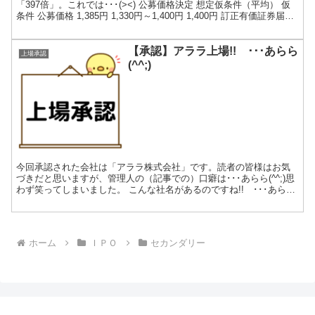
「397倍」。これでは･･･(><) 公募価格決定 想定仮条件（平均） 仮
条件 公募価格 1,385円 1,330円～1,400円 1,400円 訂正有価証券届出
書（新規公開...
【承認】アララ上場!! ･･･あらら
上場承認
(^^;)
今回承認された会社は「アララ株式会社」です。読者の皆様はお気
づきだと思いますが、管理人の（記事での）口癖は･･･あらら(^^;)思
わず笑ってしまいました。 こんな社名があるのですね!! ･･･あらら
(^^;) 社名由来 設立時（2006年...
ホーム
ＩＰＯ
セカンダリー