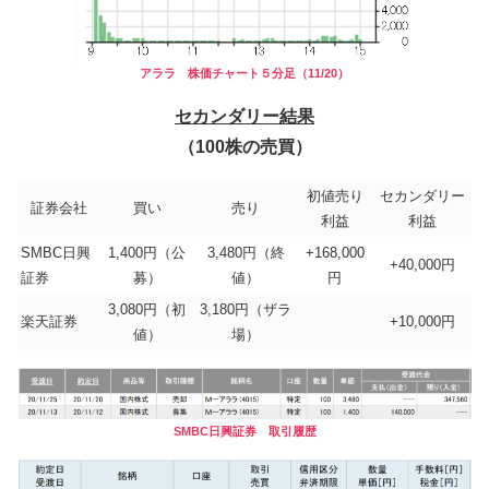
アララ 株価チャート５分足（11/20）
セカンダリー結果
（100株の売買）
初値売り
セカンダリー
証券会社
買い
売り
利益
利益
SMBC日興
1,400円（公
3,480円（終
+168,000
+40,000円
証券
募）
値）
円
3,080円（初
3,180円（ザラ
楽天証券
+10,000円
値）
場）
SMBC日興証券 取引履歴