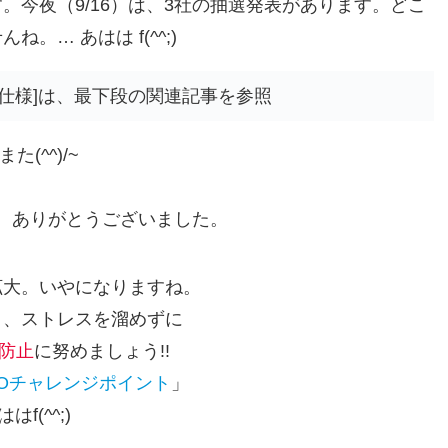
今夜（9/16）は、3社の抽選発表があります。どこ
… あはは f(^^;)
PO仕様]は、最下段の関連記事を参照
た(^^)/~
、ありがとうございました。
拡大。いやになりますね。
く、ストレスを溜めずに
防止
に努めましょう!!
POチャレンジポイント
」
ははf(^^;)