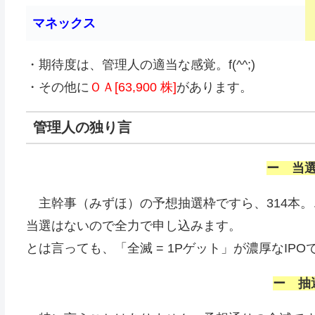
マネックス
・期待度は、管理人の適当な感覚。f(^^;)
・その他に
ＯＡ[63,900 株]
があります。
管理人の独り言
ー 当
主幹事（みずほ）の予想抽選枠ですら、314本。
当選はないので全力で申し込みます。
とは言っても、「全滅 = 1Pゲット」が濃厚なIPOですね
ー 抽