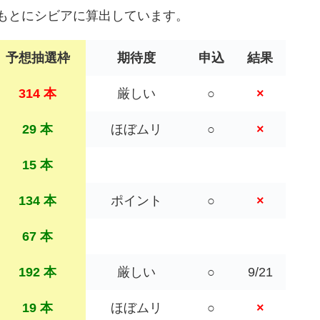
もとにシビアに算出しています。
予想抽選枠
期待度
申込
結果
314 本
厳しい
○
×
29 本
ほぼムリ
○
×
15 本
134 本
ポイント
○
×
67 本
192 本
厳しい
○
9/21
19 本
ほぼムリ
○
×