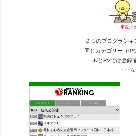
手洗いは
２つのブログランキ
同じカテゴリー（IP
INとPVでは登
･･･ム
もんきち雑貨店投資日記
ランキング
ポイント
ブロ画
37位
株マニュアル まったり資産運用
38位
堅実にお金を増やす日々
39位
スキマナビ
40位
元株初心者の資産運用ブログ〜米国株・日本株・IPO株投資
41位