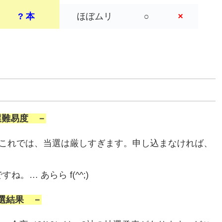
? 本
ほぼムリ
○
×
選難易度 －
これでは、当選は厳しすぎます。申し込まなければ、
。… あらら f(^^;)
選結果 －