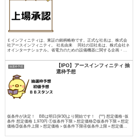
Ｅインフィニティは、東証の銘柄略称です。正式な社名は、株式会
社アースインフィニティ。 社名由来 同社の旧社名は、株式会社ネ
オインターナショナル。省電力のための設備機器に関する企画・設
計・販売・設置工事及びそれらのコンサルタント業務を事業と...
【IPO】アースインフィニティ 抽
抽選枠予想
選枠予想
仮条件が決定！ BBは明日(9/30)より開始です！ (^^) 想定価格･仮
条件 想定価格 1,970円 ①仮条件下限＞想定価格②仮条件下限＝想定
価格③仮条件上限＞想定価格＞仮条件下限④仮条件上限＝想定価格
⑤仮条件上限＜想定価格 仮条件 1...