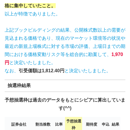
格に集中していたこと。
以上が特徴でありました。
上記ブックビルディングの結果、公開株式数以上の需要が
見込まれる価格であり、現在のマーケット環境等の状況や
最近の新規上場株式に対する市場の評価、上場日までの期
間における価格変動リスク等を総合的に勘案して、
1,970
円
と決定いたしました。
なお、
引受価額は1,812.40円
と決定いたしました。
抽選枠結果
予想抽選枠は過去のデータをもとにシビアに算出していま
す(^^)
予想抽選
証券会社
割当株数
比率
期待度
申込
結果
枠