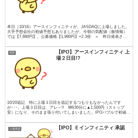
本日（10/16）アースインフィニティが、JASDAQに上場しました。
大手予想会社の初値予想もありましたが、今朝の気配値（板情報）
では【7,880円】。公募価格【1,980円】×2.3倍 ＝ 昨日発表され
た上限値段は【4,535円】。※１円...
【IPO】アースインフィニティ 上
考察
場２日目!?
10/20追記 特に上場３日目を追記するつもりもなかったんです
が･･･。上場３日目は、アレ～!! 9時30分に▲1,500円（ストップ
安）になり、そのまま張り付いてしまいました。IPOバブルで初値は
高騰しましたが、いきなり泡がはじけ飛んだ!...
【IPO】Ｅインフィニティ 承認
上場承認