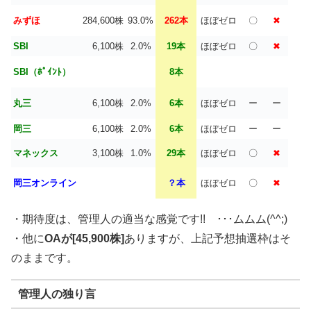
みずほ
284,600株
93.0%
262本
ほぼゼロ
〇
✖
SBI
6,100株
2.0%
19本
ほぼゼロ
〇
✖
SBI（ﾎﾟｲﾝﾄ）
8本
丸三
6,100株
2.0%
6本
ほぼゼロ
ー
ー
岡三
6,100株
2.0%
6本
ほぼゼロ
ー
ー
マネックス
3,100株
1.0%
29本
ほぼゼロ
〇
✖
岡三オンライン
？本
ほぼゼロ
〇
✖
・期待度は、管理人の適当な感覚です!! ･･･ムムム(^^;)
・他に
OAが[45,900株]
ありますが、上記予想抽選枠はそ
のままです。
管理人の独り言