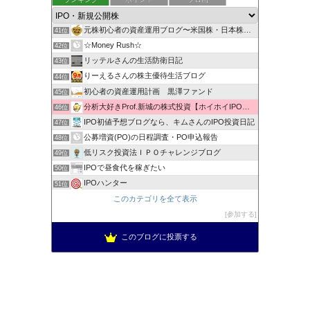
スキマナビ
40位
元株初心者の資産運用ブログ〜米国株・日本株・IPO株投資
41位
☆Money Rush☆
42位
リッテルさんの生活防衛日記
43位
りーえるさんの株主優待生活ブログ
44位
初心者の資産運用計画 黒澤ファンド
45位
分析大好きProf.新城の株式投資【ホイホイIPO投資術】
46位
IPO初値予想ブログなら、キムさんのIPO投資日記
47位
公募増資(PO)の日程調査・PO申込報告
48位
低リスク投資法ＩＰＯチャレンジブログ
49位
IPOで昼食代を稼ぎたい
50位
IPOハンター
51位
ＩＰＯプランナーの当落日誌
このカテゴリを全て表示
52位
新規公開株で1000万への道！
参加する
53位
このブログに投票する