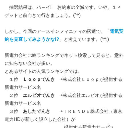
抽選結果は、ハ～イ!! お約束の全滅です。いや、１Ｐ
ゲットと前向きで行きましょう。(^^)
しかし、今回のアースインフィニティの落選で、「
電気契
約を見直してみようかな!?
」と考えています。(^^;)
新電力会社比較ランキングでネット検索して見ると、意外
に知らない会社が多い。
とあるサイトの人気ランキングでは、
１位
Ｌｏｏｐでんき
⇦株式会社Ｌｏｏｐが提供する
新電力サービス名
２位
エルピオでんき
⇦株式会社エルピオが提供する
新電力サービス名
３位
あしたでんき
⇦ＴＲＥＮＤＥ株式会社（東京
電力HDが新しく設立した会社）が
提供する新電力サービス