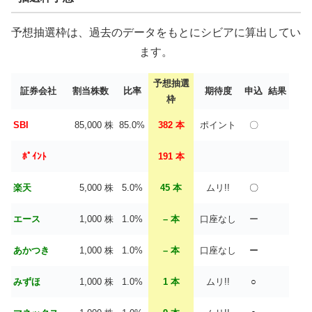
予想抽選枠は、過去のデータをもとにシビアに算出してい
ます。
予想抽選
証券会社
割当株数
比率
期待度
申込
結果
枠
SBI
85,000 株
85.0%
382 本
ポイント
〇
ﾎﾟｲﾝﾄ
191 本
楽天
5,000 株
5.0%
45 本
ムリ!!
〇
エース
1,000 株
1.0%
– 本
口座なし
ー
あかつき
1,000 株
1.0%
– 本
口座なし
ー
みずほ
1,000 株
1.0%
1 本
ムリ!!
○