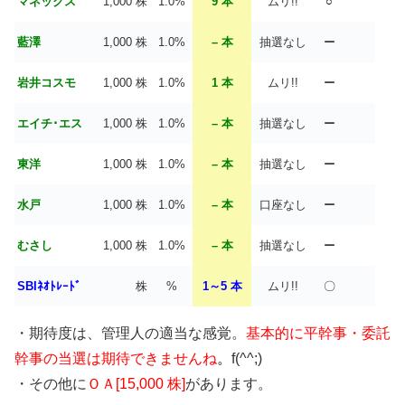
マネックス
1,000 株
1.0%
9 本
ムリ!!
○
藍澤
1,000 株
1.0%
– 本
抽選なし
ー
岩井コスモ
1,000 株
1.0%
1 本
ムリ!!
ー
エイチ･エス
1,000 株
1.0%
– 本
抽選なし
ー
東洋
1,000 株
1.0%
– 本
抽選なし
ー
水戸
1,000 株
1.0%
– 本
口座なし
ー
むさし
1,000 株
1.0%
– 本
抽選なし
ー
SBIﾈｵﾄﾚｰﾄﾞ
株
%
1～5 本
ムリ!!
〇
・期待度は、管理人の適当な感覚。
基本的に平幹事・委託
幹事の当選は期待できませんね
。
f(^^;)
・その他に
ＯＡ[15,000 株]
があります。