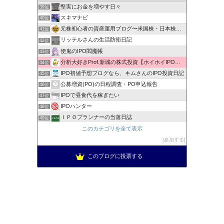
堅実にお金を増やす日々
39位
スキマナビ
40位
元株初心者の資産運用ブログ〜米国株・日本株・IPO株投資
41位
リッテルさんの生活防衛日記
42位
便鬼のIPO閻魔帳
43位
分析大好きProf.新城の株式投資【ホイホイIPO投資術】
44位
IPO初値予想ブログなら、キムさんのIPO投資日記
45位
公募増資(PO)の日程調査・PO申込報告
46位
IPOで昼食代を稼ぎたい
47位
IPOハンター
48位
ＩＰＯプランナーの当落日誌
49位
新規公開株で1000万への道！
このカテゴリを全て表示
50位
低リスク投資法ＩＰＯチャレンジブログ
参加する
51位
このブログに投票する