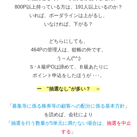
800P以上持っている方は、191人以上いるのか？
いれば、ボーダラインは上がるし、
いなければ、下がる？
どちらにしても、
464Pの管理人は、蚊帳の外です。
う～ん(^^;)
Ｓ･Ａ級IPOは諦めて、Ｂ級あたりに
ポイント申込をしたほうが ･･･。
ー ”抽選なし”が多い？ －
「
募集等に係る株券等の顧客への配分に係る基本方針
」
を読めば、会社により
「
抽選を行う数量が5単元に満たない場合は、
抽選を中止
する
」