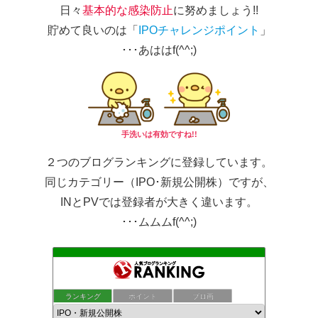
日々
基本的な感染防止
に努めましょう!!
貯めて良いのは「
IPOチャレンジポイント
」
･･･あははf(^^;)
手洗いは有効ですね!!
２つのブログランキングに登録しています。
同じカテゴリー（IPO･新規公開株）ですが、
INとPVでは登録者が大きく違います。
･･･ムムムf(^^;)
もんきち雑貨店投資日記
ランキング
ポイント
ブロ画
37位
株マニュアル まったり資産運用
38位