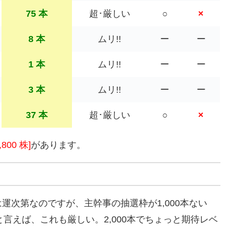
75 本
超･厳しい
○
×
8 本
ムリ!!
ー
ー
1 本
ムリ!!
ー
ー
3 本
ムリ!!
ー
ー
37 本
超･厳しい
○
×
800 株]
があります。
運次第なのですが、主幹事の抽選枠が1,000本ない
かと言えば、これも厳しい。2,000本でちょっと期待レベ