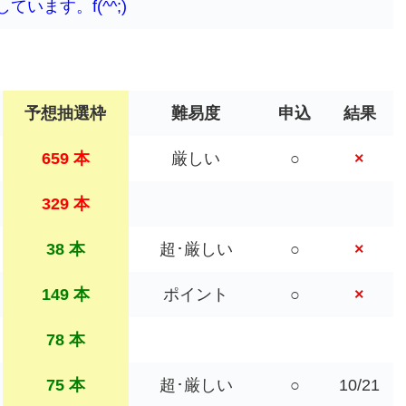
ます。f(^^;)
予想抽選枠
難易度
申込
結果
659 本
厳しい
○
×
329 本
38 本
超･厳しい
○
×
149 本
ポイント
○
×
78 本
75 本
超･厳しい
○
10/21