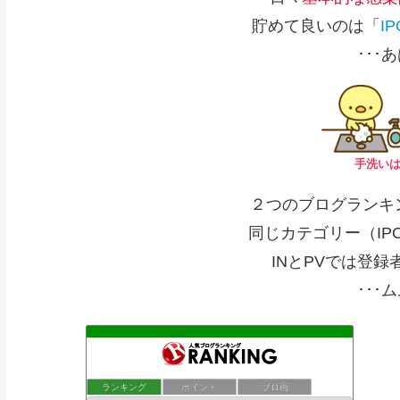
貯めて良いのは「
I
･･･あ
手洗いは
２つのブログランキ
同じカテゴリー（IP
INとPVでは登
･･･ム
投資信託で儲ける！分配金収入向上計画
ランキング
ポイント
ブロ画
38位