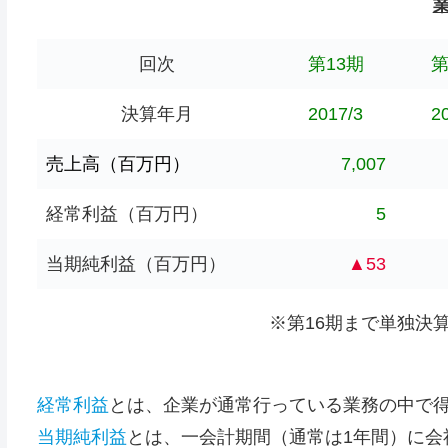
回次
第13期
第
決算年月
2017/3
2
売上高（百万円）
7,007
経常利益（百万円）
5
当期純利益（百万円）
▲53
※第16期まで単独決
経常利益
とは、企業が通常行っている業務の中で
当期純利益
とは、一会計期間（通常は1年間）に会