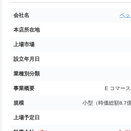
会社名
ペッ
本店所在地
上場市場
設立年月日
業種別分類
事業概要
E コマー
規模
小型（時価総額8.7
上場予定日