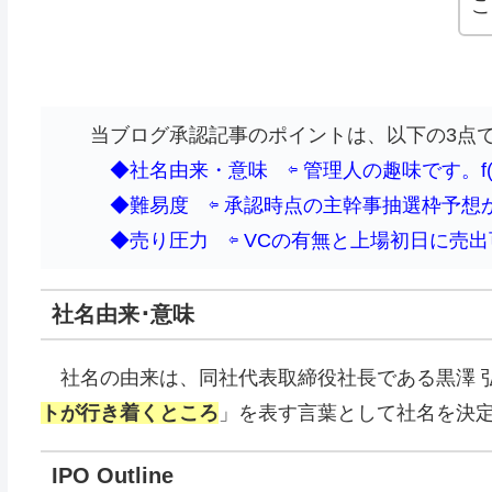
こ
当ブログ承認記事のポイントは、以下の3点
◆社名由来・意味 ⇦ 管理人の趣味です。f(^^
◆難易度 ⇦ 承認時点の主幹事抽選枠予想か
◆売り圧力 ⇦ VCの有無と上場初日に売出
社名由来･意味
社名の由来は、同社代表取締役社長である黒澤 弘
トが行き着くところ
」を表す言葉として社名を決定し
IPO Outline