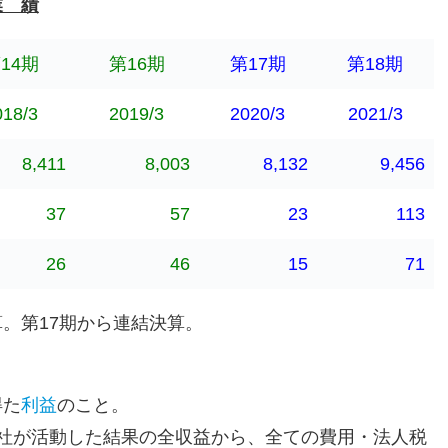
業 績
14期
第16期
第17期
第18期
018/3
2019/3
2020/3
2021/3
8,411
8,003
8,132
9,456
37
57
23
113
26
46
15
71
算。第17期から連結決算。
得た
利益
のこと。
社が活動した結果の全収益から、全ての費用・法人税