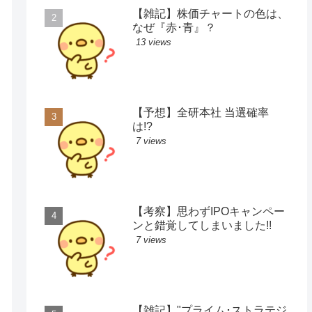
【雑記】株価チャートの色は、
なぜ『赤･青』？
13 views
【予想】全研本社 当選確率
は!?
7 views
【考察】思わずIPOキャンペー
ンと錯覚してしまいました!!
7 views
【雑記】"プライム･ストラテジ