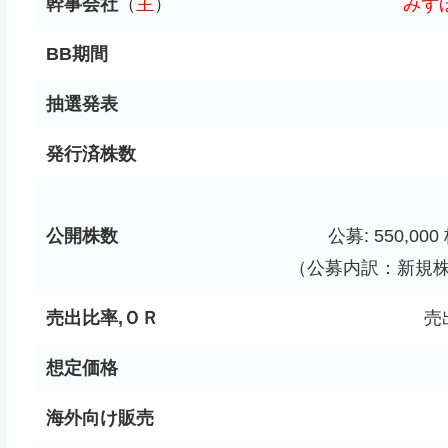
幹事会社
（
主
）
みず
BB期間
抽選発表
発行済株数
公開株数
公募: 550,000 
（公募内訳：新規株式
売出比率,ＯＲ
売出
想定価格
海外向け販売