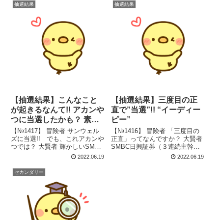
抽選結果
抽選結果
【抽選結果】こんなこと
【抽選結果】三度目の正
が起きるなんて!! アカンや
直で”当選”!! “イーディー
つに当選したかも？ 素直
ピー”
に喜べない”サンウェル
【№1417】 冒険者 サンウェル
【№1416】 冒険者 「三度目の
ズ”
ズに当選!! でも、これアカンや
正直」ってなんですか？ 大賢者
つでは？ 大賢者 輝かしいSMBC
SMBC日興証券（３連続主幹
日興証券での連続当選じゃが、
事）のラストで当選したという
2022.06.19
2022.06.19
素直に喜べんな!! 想定価格 → 仮
ことじゃ。 想定価格 → 仮条件
条件 → 公募価格 想定価格 仮条
→ 公募価格 想定価格 仮条件 公
セカンダリー
件 公募価格 1,940 円 1,770 ...
募価格 4,500 円 4,500 円 ～
5,0...