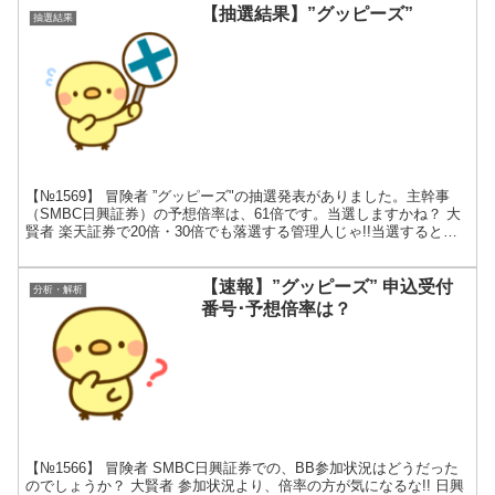
【抽選結果】”グッピーズ”
抽選結果
【№1569】 冒険者 ”グッピーズ"の抽選発表がありました。主幹事
（SMBC日興証券）の予想倍率は、61倍です。当選しますかね？ 大
賢者 楽天証券で20倍・30倍でも落選する管理人じゃ!!当選するとは
思えんな!! 想定価格 → 仮条件 →...
【速報】”グッピーズ” 申込受付
分析・解析
番号･予想倍率は？
【№1566】 冒険者 SMBC日興証券での、BB参加状況はどうだった
のでしょうか？ 大賢者 参加状況より、倍率の方が気になるな!! 日興