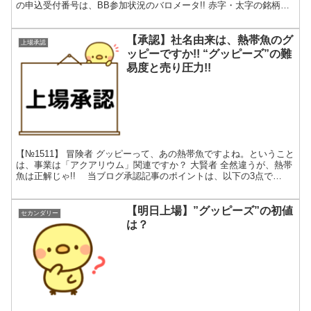
の申込受付番号は、BB参加状況のバロメータ!! 赤字・太字の銘柄は
公募割れです。(*_*) 申込受付番...
【承認】社名由来は、熱帯魚のグ
上場承認
ッピーですか!! “グッピーズ”の難
易度と売り圧力!!
【№1511】 冒険者 グッピーって、あの熱帯魚ですよね。ということ
は、事業は「アクアリウム」関連ですか？ 大賢者 全然違うが、熱帯
魚は正解じゃ!! 当ブログ承認記事のポイントは、以下の3点で
す。 ◆社名由来・意味 ⇦ 管理人の趣味です。...
【明日上場】”グッピーズ”の初値
セカンダリー
は？