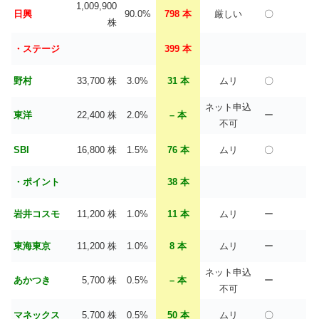
1,009,900
日興
90.0%
798 本
厳しい
〇
株
・ステージ
399 本
野村
33,700 株
3.0%
31 本
ムリ
〇
ネット申込
東洋
22,400 株
2.0%
– 本
ー
不可
SBI
16,800 株
1.5%
76 本
ムリ
〇
・ポイント
38 本
岩井コスモ
11,200 株
1.0%
11 本
ムリ
ー
東海東京
11,200 株
1.0%
8 本
ムリ
ー
ネット申込
あかつき
5,700 株
0.5%
– 本
ー
不可
マネックス
5,700 株
0.5%
50 本
ムリ
〇