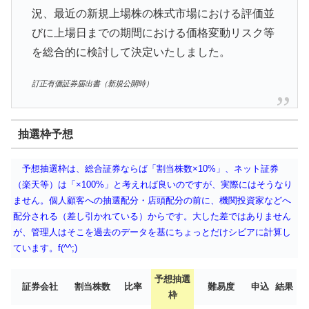
況、最近の新規上場株の株式市場における評価並
びに上場日までの期間における価格変動リスク等
を総合的に検討して決定いたしました。
訂正有価証券届出書（新規公開時）
抽選枠予想
予想抽選枠は、総合証券ならば「割当株数×10%」、ネット証券
（楽天等）は「×100%」と考えれば良いのですが、実際にはそうなり
ません。個人顧客への抽選配分・店頭配分の前に、機関投資家などへ
配分される（差し引かれている）からです。大した差ではありません
が、管理人はそこを過去のデータを基にちょっとだけシビアに計算し
ています。f(^^;)
予想抽選
証券会社
割当株数
比率
難易度
申込
結果
枠