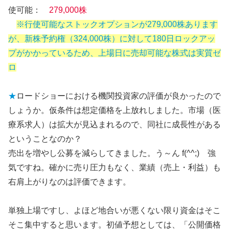
使可能：
279,000株
※行使可能なストックオプションが279,000株あります
が、新株予約権（324,000株）に対して180日ロックアッ
プがかかっているため、上場日に売却可能な株式は実質ゼ
ロ
★
ロードショーにおける機関投資家の評価が良かったので
しょうか。仮条件は想定価格を上放れしました。市場（医
療系求人）は拡大が見込まれるので、同社に成長性がある
ということなのか？
売出を増やし公募を減らしてきました。う～ん f(^^;) 強
気ですね。確かに売り圧力もなく、業績（売上・利益）も
右肩上がりなのは評価できます。
単独上場ですし、よほど地合いが悪くない限り資金はそこ
そこ集中すると思います。初値予想としては、「公開価格