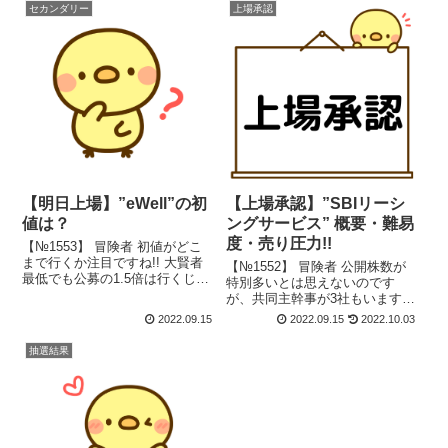
セカンダリー
上場承認
【明日上場】”eWell”の初
【上場承認】”SBIリーシ
値は？
ングサービス” 概要・難易
度・売り圧力!!
【№1553】 冒険者 初値がどこ
まで行くか注目ですね!! 大賢者
【№1552】 冒険者 公開株数が
最低でも公募の1.5倍は行くじゃ
特別多いとは思えないのです
ろう!! "eWell" の初値は？ 明日
が、共同主幹事が3社もいます
（9/14）、"eWell"（5038）が、
ね。 大賢者 上場する会社と引受
2022.09.15
2022.09.15
2022.10.03
グロース市場に上場します。
証券会社の関係性かな？ 当ブ
公開価格（1,700円）...
ログ承認記事のポイントは、以
抽選結果
下の3点です。 ◆社名由来・意
味 ⇦ 管理人の趣味です。f(^...