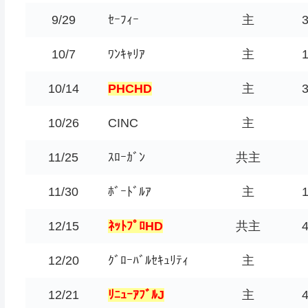
9/29
ｾｰﾌｨｰ
主
10/7
ﾜﾝｷｬﾘｱ
主
10/14
PHCHD
主
10/26
CINC
主
11/25
ｽﾛｰｶﾞﾝ
共主
11/30
ﾎﾞｰﾄﾞﾙｱ
主
12/15
ﾈｯﾄﾌﾟﾛHD
共主
12/20
ｸﾞﾛｰﾊﾞﾙｾｷｭﾘﾃｨ
主
12/21
ﾘﾆｭｰｱﾌﾞﾙJ
主