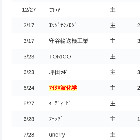
12/27
ｾｷｭｱ
主
2/17
ｴｯｼﾞﾃｸﾉﾛｼﾞｰ
主
3/17
守谷輸送機工業
主
3/23
TORICO
主
6/23
坪田ﾗﾎﾞ
主
6/24
ﾏｲｸﾛ波化学
主
6/27
ｲｰﾃﾞｨｰﾋﾟｰ
主
6/28
ﾇｰﾗﾎﾞ
主
7/28
unerry
主