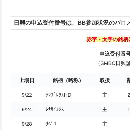
日興の申込受付番号は、BB参加状況のバロメ
赤字・太字の銘柄
申込受付番
（SMBC日興
上場日
銘柄（略称）
取扱
9/22
ｼﾝﾌﾟﾚｸｽHD
主
9/24
ﾚﾅｻｲｴﾝｽ
主
9/28
ﾘﾍﾞﾛ
主