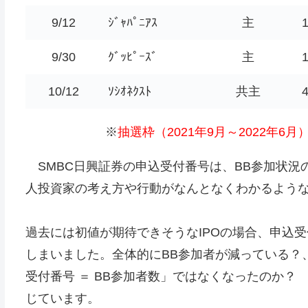
9/12
ｼﾞｬﾊﾟﾆｱｽ
主
9/30
ｸﾞｯﾋﾟｰｽﾞ
主
10/12
ｿｼｵﾈｸｽﾄ
共主
※
抽選枠（2021年9月～2022年
SMBC日興証券の申込受付番号は、BB参加状況
人投資家の考え方や行動がなんとなくわかるような気が
過去には初値が期待できそうなIPOの場合、申込
しまいました。全体的にBB参加者が減っている？
受付番号 ＝ BB参加者数」ではなくなったのか
じています。