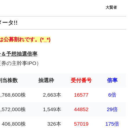
大賢者
ータ!!
は公募割れです。
(*_*)
号＆予想抽選倍率
証券の主幹事IPO）
割当株数
抽選枠
受付番号
倍率
2,768,600株
2,663本
16577
6倍
1,572,000株
1,549本
44852
29倍
406,800株
326本
57019
175倍