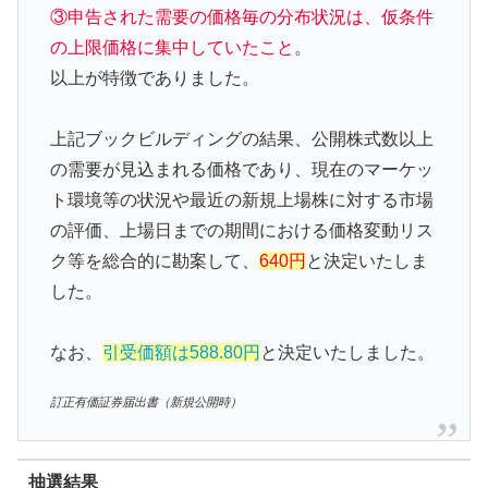
③申告された需要の価格毎の分布状況は、仮条件
の上限価格に集中していたこと
。
以上が特徴でありました。
上記ブックビルディングの結果、公開株式数以上
の需要が見込まれる価格であり、現在のマーケッ
ト環境等の状況や最近の新規上場株に対する市場
の評価、上場日までの期間における価格変動リス
ク等を総合的に勘案して、
640円
と決定いたしま
した。
なお、
引受価額は588.80円
と決定いたしました。
訂正有価証券届出書（新規公開時）
抽選結果