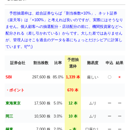
予想抽選枠は、総合証券ならば「割当株数×10%」、ネット証券
（楽天等）は「×100%」と考えれば良いのですが、実際にはそうなり
ません。個人顧客への抽選配分・店頭配分の前に、機関投資家などへ
配分される（差し引かれている）からです。大した差ではありません
が、管理人はそこを過去のデータを基にちょっとだけシビアに計算し
ています。f(^^;)
予想抽
証券会社
割当株数
比率
難易度
申込
結果
選枠
SBI
297,600 株
85.0%
1,339 本
厳しい
〇
×
・ポイント
670 本
東海東京
17,500 株
5.0%
12 本
ムリ
ー
ー
岡三
10,500 株
3.0%
10 本
ムリ
ー
ー
極東
7,000 株
2.0%
– 本
口座なし
ー
ー