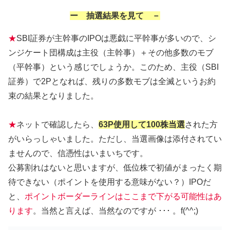
ー 抽選結果を見て －
★
SBI証券が主幹事のIPOは悪戯に平幹事が多いので、シ
ンジケート団構成は主役（主幹事）＋その他多数のモブ
（平幹事）という感じでしょうか。このため、主役（SBI
証券）で2Pとなれば、残りの多数モブは全滅というお約
束の結果となりました。
★
ネットで確認したら、
63P使用して100株当選
された方
がいらっしゃいました。ただし、当選画像は添付されてい
ませんので、信憑性はいまいちです。
公募割れはないと思いますが、低位株で初値がまったく期
待できない（ポイントを使用する意味がない？）IPOだ
と、
ポイントボーダーラインはここまで下がる可能性はあ
ります
。当然と言えば、当然なのですが ･･･ 。f(^^;)