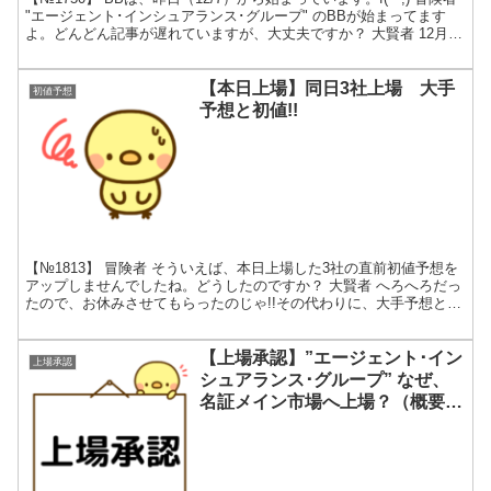
"エージェント･インシュアランス･グループ" のBBが始まってます
よ。どんどん記事が遅れていますが、大丈夫ですか？ 大賢者 12月の
IPOラッシュに追いつけな...
【本日上場】同日3社上場 大手
初値予想
予想と初値!!
【№1813】 冒険者 そういえば、本日上場した3社の直前初値予想を
アップしませんでしたね。どうしたのですか？ 大賢者 へろへろだっ
たので、お休みさせてもらったのじゃ!!その代わりに、大手予想と初
値対比の記事をアップしてみた。 "コーチ･エ...
【上場承認】”エージェント･イン
上場承認
シュアランス･グループ” なぜ、
名証メイン市場へ上場？（概要・
難易度・売り圧力）