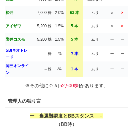
松井
7,000 株
2.0%
63 本
ムリ
○
×
アイザワ
5,200 株
1.5%
5 本
ムリ
○
×
岩井コスモ
5,200 株
1.5%
5 本
ムリ
ー
ー
SBIネオトレ
– 株
-%
? 本
ムリ
ー
ー
ード
岡三オンライ
– 株
-%
1 本
ムリ
ー
ー
ン
※その他にＯＡ[
52,500株
]があります。
管理人の独り言
ー 当選難易度とBBスタンス －
（BB時）