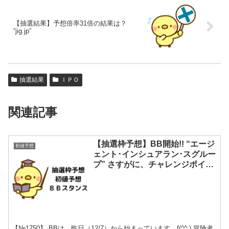
【抽選結果】予想倍率31倍の結果は？
“jig.jp”
抽選結果
ＩＰＯ
関連記事
【抽選枠予想】BB開始!! “エージ
初値予想
ェント･インシュアラン･スグルー
プ” さすがに、チャレンジポイン
トは使わないですよね!!
【№1750】 BBは、昨日（12/7）から始まっています。f(^^;) 冒険者