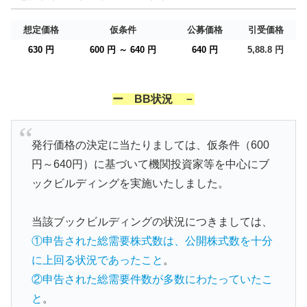
想定価格
仮条件
公募価格
引受価格
630 円
600 円 ～ 640 円
640 円
5,88.8 円
ー BB状況 －
発行価格の決定に当たりましては、仮条件（600
円～640円）に基づいて機関投資家等を中心にブ
ックビルディングを実施いたしました。
当該ブックビルディングの状況につきましては、
①申告された総需要株式数は、公開株式数を十分
に上回る状況であったこと
。
②申告された総需要件数が多数にわたっていたこ
と
。