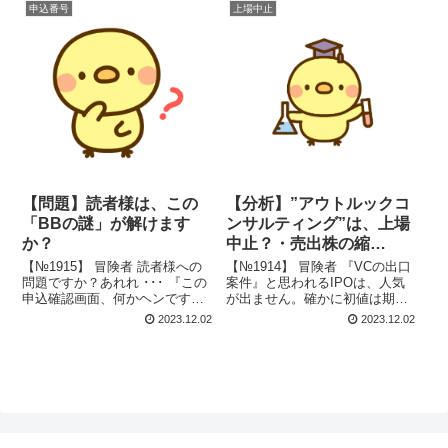
申込番号
上場中止
【問題】読者様は、この
【分析】”アウトルックコ
「BBの謎」が解けます
ンサルティング”は、上場
か？
中止？・売出株の縮
小？・公募価格はどうな
【№1915】 冒険者 読者様への
【№1914】 冒険者 『VCの出口
問題ですか？あれれ ･･･ 『この
る？
案件』と思われるIPOは、人気
申込確認画面、何かヘンです
が出ません。確かに初値は期待
ね？』 大賢者 そこが問題（謎）
できませんが、『上場中止』と
2023.12.02
2023.12.02
じゃ!! はじめに ブログを継続
は大げさすぎませんか？ 大賢者
しているとIPO毎に情報は異な
BBがちょっとまずいのじゃ!! は
りますが、どうしても記事がマ
じめに SMBC日興証券が主幹
ンネリ化してしまいます...
事の場合、管理人はよ...