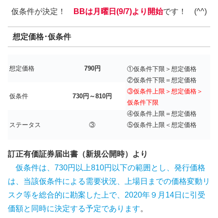
仮条件が決定！
BBは月曜日(9/7)より開始
です！ (^^)
想定価格･仮条件
想定価格
790円
①仮条件下限＞想定価格
②仮条件下限＝想定価格
③仮条件上限＞想定価格＞
仮条件
730円～810円
仮条件下限
④仮条件上限＝想定価格
ステータス
③
⑤仮条件上限＜想定価格
訂正有価証券届出書（新規公開時）より
仮条件は、730円以上810円以下の範囲とし、発行価格
は、当該仮条件による需要状況、上場日までの価格変動リ
スク等を総合的に勘案した上で、2020年９月14日に引受
価額と同時に決定する予定であります
。