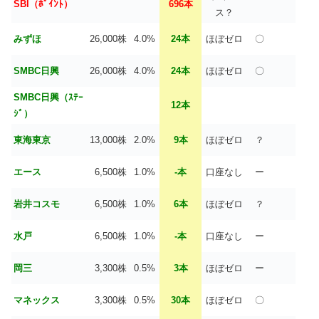
SBI（ﾎﾟｲﾝﾄ）
696本
ス？
みずほ
26,000株
4.0%
24本
ほぼゼロ
〇
SMBC日興
26,000株
4.0%
24本
ほぼゼロ
〇
SMBC日興（ｽﾃｰ
12本
ｼﾞ）
東海東京
13,000株
2.0%
9本
ほぼゼロ
？
エース
6,500株
1.0%
-本
口座なし
ー
岩井コスモ
6,500株
1.0%
6本
ほぼゼロ
？
水戸
6,500株
1.0%
-本
口座なし
ー
岡三
3,300株
0.5%
3本
ほぼゼロ
ー
マネックス
3,300株
0.5%
30本
ほぼゼロ
〇