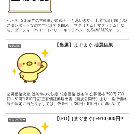
へ～!! SBI証券の主幹事が連続!!･･･と思いきや、上場市場も同じJQ
スタンダードなのですね!! 社名由来 マグ（ナム）マグ（ナム）な
ら、ダーティーハリー（ハリー･キャラハン）のS&W M29か、シテ
ィハンター（冴羽･獠）のColt ...
【当選】まぐまぐ 抽選結果
抽選結果
公募価格決定 仮条件ので決定 想定価格 仮条件 公募価格 790円 730
円～810円 810円 訂正有価証券届出書（新規公開時）より 発行価格
等の決定に当たりましては、仮条件（730円～810円）に基づいてブ
ックビルディングを実施いたしま...
【IPO】[まぐまぐ] +910,000円!!
セカンダリー