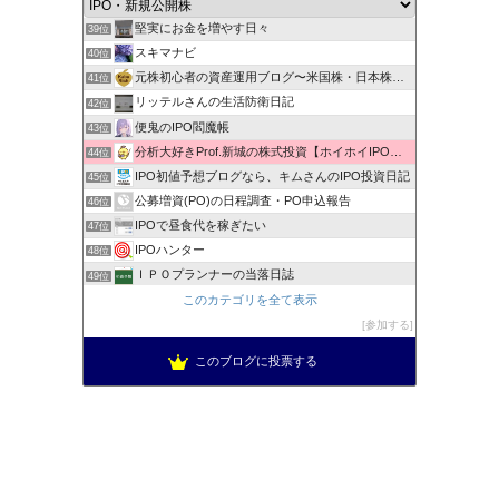
株マニュアル まったり資産運用
38位
堅実にお金を増やす日々
39位
スキマナビ
40位
元株初心者の資産運用ブログ〜米国株・日本株・IPO株投資
41位
リッテルさんの生活防衛日記
42位
便鬼のIPO閻魔帳
43位
分析大好きProf.新城の株式投資【ホイホイIPO投資術】
44位
IPO初値予想ブログなら、キムさんのIPO投資日記
45位
公募増資(PO)の日程調査・PO申込報告
46位
IPOで昼食代を稼ぎたい
47位
IPOハンター
48位
ＩＰＯプランナーの当落日誌
49位
新規公開株で1000万への道！
このカテゴリを全て表示
50位
低リスク投資法ＩＰＯチャレンジブログ
参加する
51位
このブログに投票する