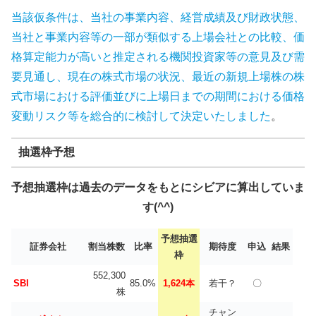
当該仮条件は、当社の事業内容、経営成績及び財政状態、
当社と事業内容等の一部が類似する上場会社との比較、価
格算定能力が高いと推定される機関投資家等の意見及び需
要見通し、現在の株式市場の状況、最近の新規上場株の株
式市場における評価並びに上場日までの期間における価格
変動リスク等を総合的に検討して決定いたしました
。
抽選枠予想
予想抽選枠は過去のデータをもとにシビアに算出していま
す(^^)
予想抽選
証券会社
割当株数
比率
期待度
申込
結果
枠
552,300
SBI
85.0%
1,624本
若干？
〇
株
チャン