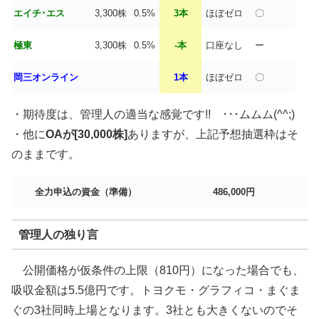
エイチ･エス
3,300株
0.5%
3本
ほぼゼロ
〇
極東
3,300株
0.5%
-本
口座なし
ー
岡三オンライン
1本
ほぼゼロ
〇
・期待度は、管理人の適当な感覚です!! ･･･ムムム(^^;)
・他に
OAが[30,000株]
ありますが、上記予想抽選枠はそ
のままです。
全力申込の資金（準備）
486,000円
管理人の独り言
公開価格が仮条件の上限（810円）になった場合でも、
吸収金額は5.5億円です。トヨクモ・グラフィコ・まぐま
ぐの3社同時上場となります。3社とも大きくないのでそ