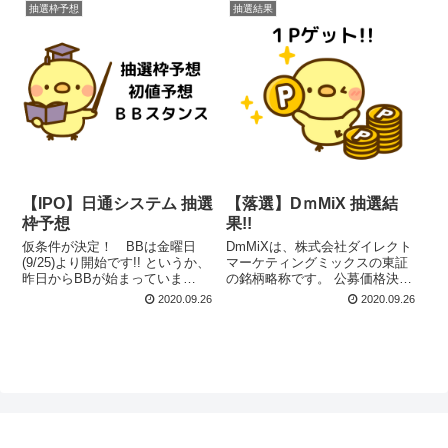
抽選枠予想
抽選結果
【IPO】日通システム 抽選
【落選】DｍMiX 抽選結
枠予想
果!!
仮条件が決定！ BBは金曜日
DmMiXは、株式会社ダイレクト
(9/25)より開始です!! というか、
マーケティングミックスの東証
昨日からBBが始まっていま
の銘柄略称です。 公募価格決定
す。･･･あらら(^^;) I-neにはSBI
仮条件ので決定 想定価格 仮条件
2020.09.26
2020.09.26
証券と大和証券の２社でIPOに
公募価格 2,980円 2,400円～
当選（200株）。公募割れはない
2,980円 2,700円 公募価格決定に
と思う。ただし、初値は期待で
より「上場市場は東証一部」に
きないだろ...
なりま...