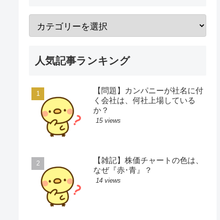
人気記事ランキング
【問題】カンパニーが社名に付
く会社は、何社上場している
か？
15 views
【雑記】株価チャートの色は、
なぜ『赤･青』？
14 views