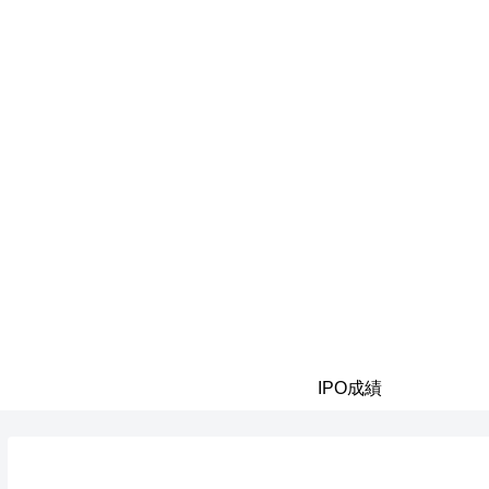
IPO成績