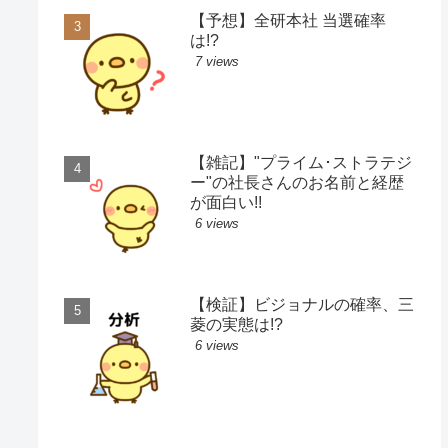
【予想】全研本社 当選確率
は!?
7 views
【雑記】"プライム･ストラテジ
ー"の社長さんのお名前と経歴
が面白い!!
6 views
【検証】ビジョナルの確率、三
菱の実態は!?
6 views