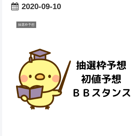
2020-09-10
抽選枠予想