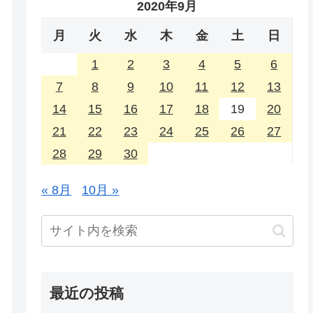
2020年9月
月
火
水
木
金
土
日
1
2
3
4
5
6
7
8
9
10
11
12
13
14
15
16
17
18
19
20
21
22
23
24
25
26
27
28
29
30
« 8月
10月 »
最近の投稿