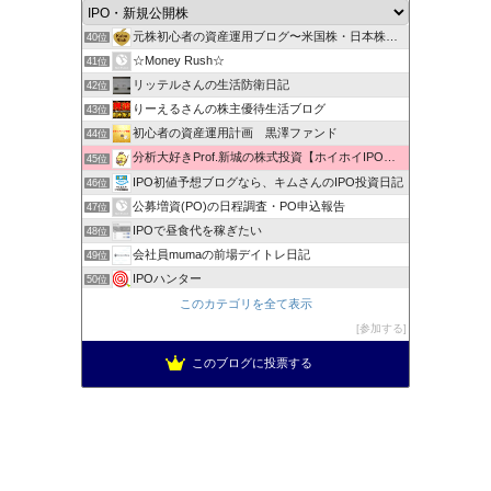
スキマナビ
39位
元株初心者の資産運用ブログ〜米国株・日本株・IPO株投資
40位
☆Money Rush☆
41位
リッテルさんの生活防衛日記
42位
りーえるさんの株主優待生活ブログ
43位
初心者の資産運用計画 黒澤ファンド
44位
分析大好きProf.新城の株式投資【ホイホイIPO投資術】
45位
IPO初値予想ブログなら、キムさんのIPO投資日記
46位
公募増資(PO)の日程調査・PO申込報告
47位
IPOで昼食代を稼ぎたい
48位
会社員mumaの前場デイトレ日記
49位
IPOハンター
50位
ＩＰＯプランナーの当落日誌
このカテゴリを全て表示
51位
新規公開株で1000万への道！
参加する
52位
このブログに投票する