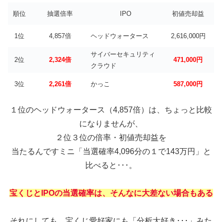
順位
抽選倍率
IPO
初値売却益
1位
4,857倍
ヘッドウォータース
2,616,000円
サイバーセキュリティ
2位
2,324倍
471,000円
クラウド
3位
2,261倍
かっこ
587,000円
１位のヘッドウォータース（4,857倍）は、ちょっと比較
になりませんが、
２位３位の倍率・初値売却益を
当たるんですミニ「当選確率4,096分の１で143万円」と
比べると･･･。
宝くじとIPOの当選確率は、そんなに大差ない場合もある
それにしても、宝くじ愛好家にも「分析大好き･･･」みた