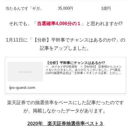
当たるんです「ギガ」
35,000円
1億円
それでも、「
当選確率4,096分の１
」と思われますか!?
1月11日に「【分析】平幹事でチャンスはあるのか!?」の
記事をアップしました。
【分析】平幹事にチャンスはあるか!?
～ ホイホイIPO投資術 ～【№583】 読者様からコメン
トをいただきました。ありがとうございました。(^^)最近
のIPO抽選申込先は「主幹事＋マネックス証券」とのこ
と。三連休です。一都三県に非常事態宣言が出ました。巣
ごもりです。やることが...
ipo-quest.com
楽天証券での抽選倍率をベースにした記事だったのです
が、掲載しなかったデータがあります。
2020年 楽天証券抽選倍率ベスト３