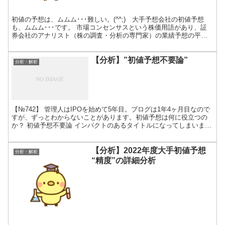
初値の予想は、ムムム･･･難しい。(^^;) 大手予想会社の初値予想
も、ムムム･･･です。 市場コンセンサスという株価用語があり、証
券会社のアナリスト（株の調査・分析の専門家）の業績予想の平均
値のことをいいます。IPOの情報を見ていくと 初...
【分析】”初値予想不要論”
分析・解析
【№742】 管理人はIPOを始めて5年目。ブログは1年4ヶ月目なので
すが、ずっとわからないことがあります。初値予想は何に役立つの
か？ 初値予想不要論 インパクトのあるタイトルになってしまいまし
たが、管理人の真意は以下の通りです。通常のIP...
【分析】2022年度大手初値予想
分析・解析
“精度”の詳細分析