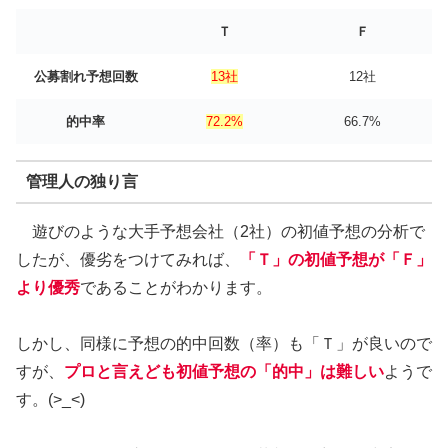
Ｔ
Ｆ
公募割れ予想回数
13社
12社
的中率
72.2%
66.7%
管理人の独り言
遊びのような大手予想会社（2社）の初値予想の分析で
したが、優劣をつけてみれば、
「Ｔ」の初値予想が「Ｆ」
より優秀
であることがわかります。
しかし、同様に予想の的中回数（率）も「Ｔ」が良いので
すが、
プロと言えども初値予想の「的中」は難しい
ようで
す。(>_<)