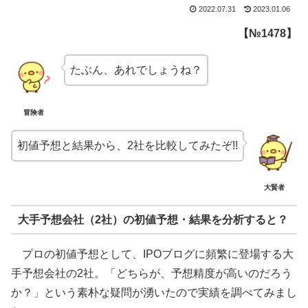
2022.07.31
2023.01.06
【№1478】
たぶん、あれでしょうね？
冒険者
初値予想と結果から、2社を比較してみたぞ!!
大賢者
大手予想会社（2社）の初値予想・結果を分析すると？
プロの初値予想として、IPOブログに頻繁に登場する大
手予想会社の2社。「どちらが、予想精度が高いのだろう
か？」という素朴な疑問が湧いたので実績を調べてみまし