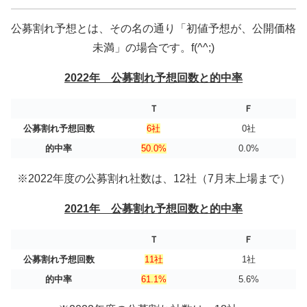
公募割れ予想とは、その名の通り「初値予想が、公開価格
未満」の場合です。f(^^;)
2022年 公募割れ予想回数と的中率
Ｔ
Ｆ
公募割れ予想回数
6社
0社
的中率
50.0%
0.0%
※2022年度の公募割れ社数は、12社（7月末上場まで）
2021年 公募割れ予想回数と的中率
Ｔ
Ｆ
公募割れ予想回数
11社
1社
的中率
61.1%
5.6%