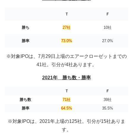
Ｔ
Ｆ
勝ち
27社
10社
勝率
73.0%
27.0%
※対象IPOは、7月29日上場のエアークローゼットまでの
41社。引分が4社あります。
2021年 勝ち数・勝率
Ｔ
Ｆ
勝ち数
71社
39社
勝率
64.5%
35.5%
※対象IPOは、2021年上場の125社。引分が15社ありま
す。