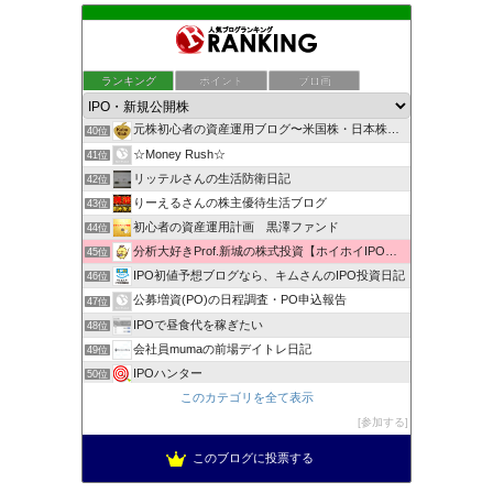
投資信託で儲ける！分配金収入向上計画
ランキング
ポイント
ブロ画
38位
スキマナビ
39位
元株初心者の資産運用ブログ〜米国株・日本株・IPO株投資
40位
☆Money Rush☆
41位
リッテルさんの生活防衛日記
42位
りーえるさんの株主優待生活ブログ
43位
初心者の資産運用計画 黒澤ファンド
44位
分析大好きProf.新城の株式投資【ホイホイIPO投資術】
45位
IPO初値予想ブログなら、キムさんのIPO投資日記
46位
公募増資(PO)の日程調査・PO申込報告
47位
IPOで昼食代を稼ぎたい
48位
会社員mumaの前場デイトレ日記
49位
IPOハンター
50位
ＩＰＯプランナーの当落日誌
このカテゴリを全て表示
51位
新規公開株で1000万への道！
参加する
52位
このブログに投票する