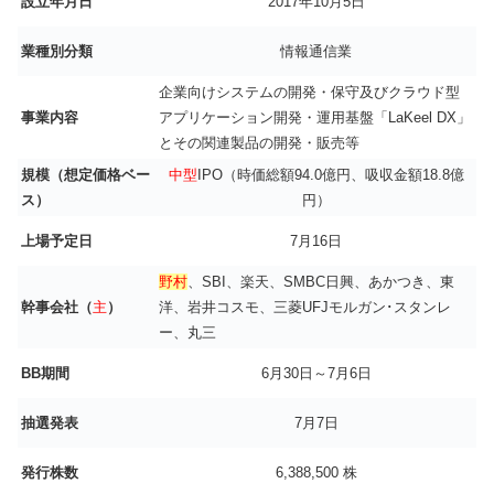
設立年月日
2017年10月5日
業種別分類
情報通信業
企業向けシステムの開発・保守及びクラウド型
事業内容
アプリケーション開発・運用基盤「LaKeel DX」
とその関連製品の開発・販売等
規模（想定価格ベー
中型
IPO（時価総額94.0億円、吸収金額18.8億
ス）
円）
上場予定日
7月16日
野村
、SBI、楽天、SMBC日興、あかつき、東
幹事会社（
主
）
洋、岩井コスモ、三菱UFJモルガン･スタンレ
ー、丸三
BB期間
6月30日～7月6日
抽選発表
7月7日
発行株数
6,388,500 株