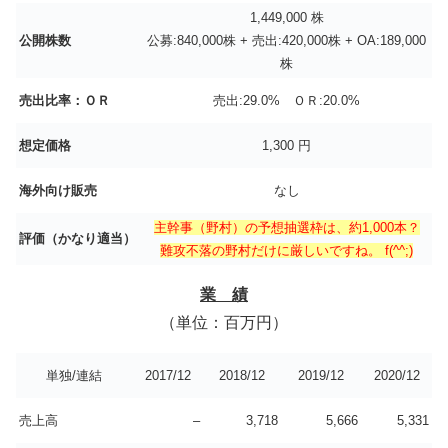
1,449,000 株
公開株数
公募:840,000株 + 売出:420,000株 + OA:189,000
株
売出比率：ＯＲ
売出:29.0% ＯＲ:20.0%
想定価格
1,300 円
海外向け販売
なし
主幹事（野村）の予想抽選枠は、約1,000本？
評価（かなり適当）
難攻不落の野村だけに厳しいですね。 f(^^;)
業 績
（単位：百万円）
単独/連結
2017/12
2018/12
2019/12
2020/12
売上高
–
3,718
5,666
5,331