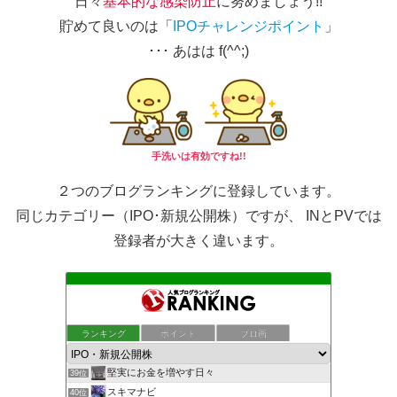
日々
基本的な感染防止
に努めましょう!!
貯めて良いのは「
IPOチャレンジポイント
」
･･･ あはは f(^^;)
手洗いは有効ですね!!
２つのブログランキングに登録しています。
同じカテゴリー（IPO･新規公開株）ですが、 INとPVでは
登録者が大きく違います。
もんきち雑貨店投資日記
ランキング
ポイント
ブロ画
37位
株マニュアル まったり資産運用
38位
堅実にお金を増やす日々
39位
スキマナビ
40位