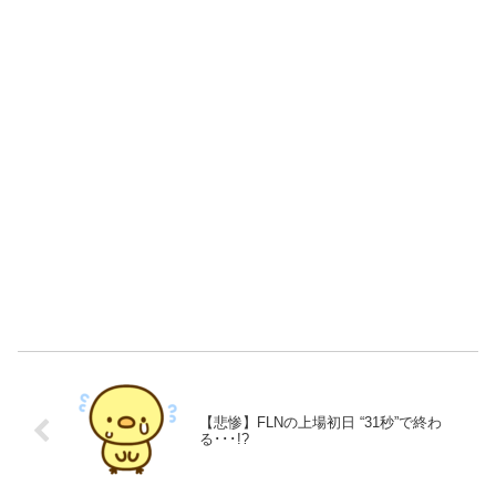
【悲惨】FLNの上場初日 “31秒”で終わ
る･･･!?