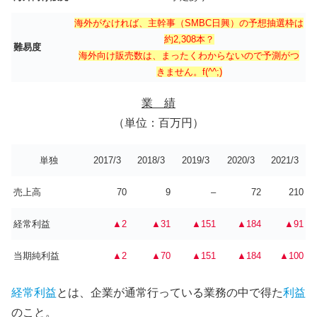
海外がなければ、主幹事（SMBC日興）の予想抽選枠は
約2,308本？
難易度
海外向け販売数は、まったくわからないので予測がつ
きません。f(^^;)
業 績
（単位：百万円）
単独
2017/3
2018/3
2019/3
2020/3
2021/3
売上高
70
9
–
72
210
経常利益
▲2
▲31
▲151
▲184
▲91
当期純利益
▲2
▲70
▲151
▲184
▲100
経常利益
とは、企業が通常行っている業務の中で得た
利益
のこと。