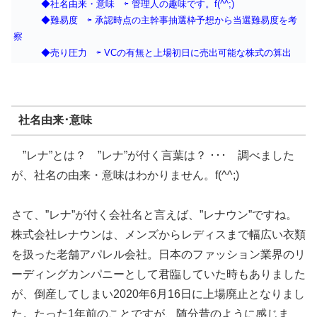
◆社名由来・意味 ⇦ 管理人の趣味です。f(^^;)
◆難易度 ⇦ 承認時点の主幹事抽選枠予想から当選難易度を考
察
◆売り圧力 ⇦ VCの有無と上場初日に売出可能な株式の算出
社名由来･意味
”レナ”とは？ ”レナ”が付く言葉は？ ･･･ 調べました
が、社名の由来・意味はわかりません。f(^^;)
さて、”レナ”が付く会社名と言えば、”レナウン”ですね。
株式会社レナウンは、メンズからレディスまで幅広い衣類
を扱った老舗アパレル会社。日本のファッション業界のリ
ーディングカンパニーとして君臨していた時もありました
が、倒産してしまい2020年6月16日に上場廃止となりまし
た。たった1年前のことですが、随分昔のように感じま