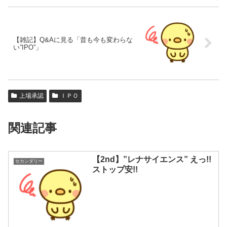
【雑記】Q&Aに見る「昔も今も変わらな
い”IPO”」
上場承認
ＩＰＯ
関連記事
【2nd】”レナサイエンス” えっ!!
セカンダリー
ストップ安!!