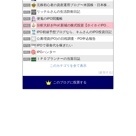
元株初心者の資産運用ブログ〜米国株・日本株・IPO株投資
41位
リッテルさんの生活防衛日記
42位
便鬼のIPO閻魔帳
43位
分析大好きProf.新城の株式投資【ホイホイIPO投資術】
44位
IPO初値予想ブログなら、キムさんのIPO投資日記
45位
公募増資(PO)の日程調査・PO申込報告
46位
IPOで昼食代を稼ぎたい
47位
IPOハンター
48位
ＩＰＯプランナーの当落日誌
49位
新規公開株で1000万への道！
このカテゴリを全て表示
50位
低リスク投資法ＩＰＯチャレンジブログ
参加する
51位
このブログに投票する