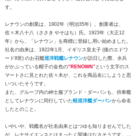
す。
レナウンの創業は、1902年（明治35年）。創業者は、
佐々木八十八（ささき やそはち）氏。1923年（大正12
年）から、「レナウン」を商標に登録し用い始めました。
社名の由来は、1922年1月、イギリス皇太子 (後のエドワ
ード8世) のお召艦
巡洋戦艦レナウン
が訪日した際、水兵
がかぶっている帽子の金色の
“RENOWN”
という文字のス
マートさに見とれた佐々木が、これを商品名にしようと思
いついたそうです。
また、グループ内の紳士服ブランド・ダーバンも、供奉艦
としてレナウンに同行していた
軽巡洋艦ダーバン
から命名
したとのこと。
いやいや、戦艦名が社名由来とはつゆも知りませんでした
が、レナサイエンスとはまったく関連はなさそうです。…