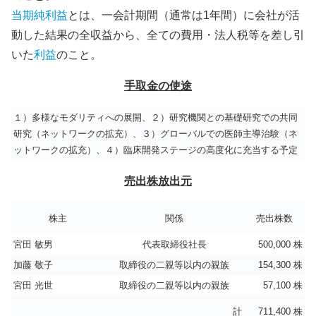
当期純利益
とは、一会計期間（通常は1年間）に会社が活
動した結果の全収益から、全ての費用・法人税等を差し引
いた
利益
のこと。
手取金の使途
１）多様なモダリティへの展開、２）研究機関との基礎研究での共同
研究（ネットワークの拡充）、３）グローバルでの医師主導治験（ネ
ットワークの拡充）、４）臨床開発ステージの高度化に充当する予定
売出株放出元
株主
関係
売出株数
宮田 敏男
代表取締役社長
500,000 株
加藤 敬子
取締役の二親等以内の親族
154,300 株
宮田 光世
取締役の二親等以内の親族
57,100 株
計
711,400 株