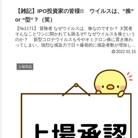
【雑記】IPO投資家の皆様!! ウイルスは、”株”
or “型”？（笑）
【№1171】 冒険者 なぜウイルスは、株なのですか？ 大賢者
そんなことワシに聞かれても困るぞ!! なぜウイルスを株という
のか？ 新型コロナウイルスも今やオミクロン株に置き換わ
ってしまい、強烈な感染力で日々爆発的に感染者数が増加して
いま...
2022.01.15
上場承認