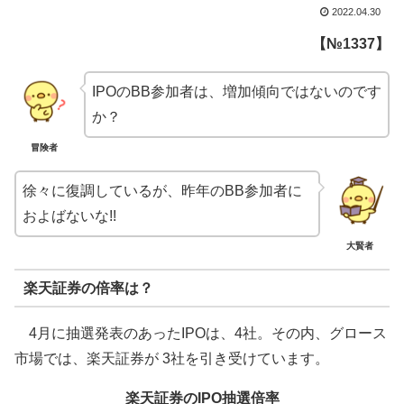
2022.04.30
【№1337】
IPOのBB参加者は、増加傾向ではないのです
か？
冒険者
徐々に復調しているが、昨年のBB参加者に
およばないな!!
大賢者
楽天証券の倍率は？
4月に抽選発表のあったIPOは、4社。その内、グロース
市場では、楽天証券が 3社を引き受けています。
楽天証券のIPO抽選倍率