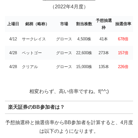
（2022年4月度）
予想抽選
上場日
銘柄（略称）
市場
割当株数
抽選倍率
枠
4/12
サークレイス
グロース
4,500株
41本
678倍
4/28
ペットゴー
グロース
22,600株
273本
157倍
4/28
クリアル
グロース
15,000株
135本
226倍
相変わらず、高い倍率ですね。f(^^;)
楽天証券のBB参加者は？
予想抽選枠と抽選倍率からBB参加者を計算すると、4月度
は以下のようになります。