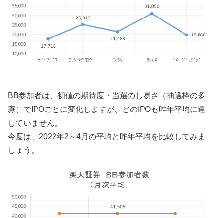
BB参加者は、初値の期待度・当選のし易さ（抽選枠の多
寡）でIPOごとに変化しますが、どのIPOも昨年平均に達
していません。
今度は、2022年2～4月の平均と昨年平均を比較してみま
しょう。