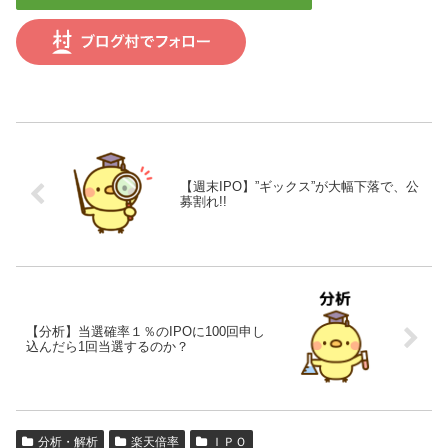
【週末IPO】”ギックス”が大幅下落で、公
募割れ!!
【分析】当選確率１％のIPOに100回申し
込んだら1回当選するのか？
分析・解析
楽天倍率
ＩＰＯ