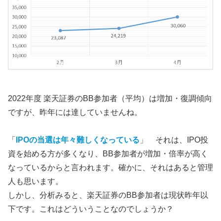
2022年度 楽天証券のBB参加者（平均）は増加・復調傾向
ですが、昨年には達していませんね。
「
IPOの当選は年々難しくなっている
」 それは、IPO投
資を始める方が多くなり、BB参加者が増加・倍率が高く
なっているからと言われます。確かに、それはあると管理
人も思います。
しかし、分析みると、楽天証券のBB参加者は現状昨年以
下です。これはどういうことなのでしょうか？