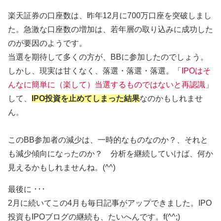
楽天証券の口座数は、昨年12月に700万口座を突破しまし
た。急激な口座数の増加は、若年層の取り込みに成功した
のが要因のようです。
当選を期待して多くの方が、BBに参加したのでしょう。
しかし、現実は甘くなく、落選・落選・落選。「
IPOはそ
んなに簡単に（楽して）当選するものではないと再認識
」
して、
IPO投資を止めてしまった結果
なのかもしれませ
ん。
このBB参加者の減少は、一時的なものなのか？、それと
も減少傾向になったのか？ 分析を継続していけば、何か
見えるかもしれませんね。(^^)
最後に ･･･
2月に続いてこの4月も毎日記事がアップできました。IPO
投資もIPOブログの継続も、たいへんです。f(^^;)