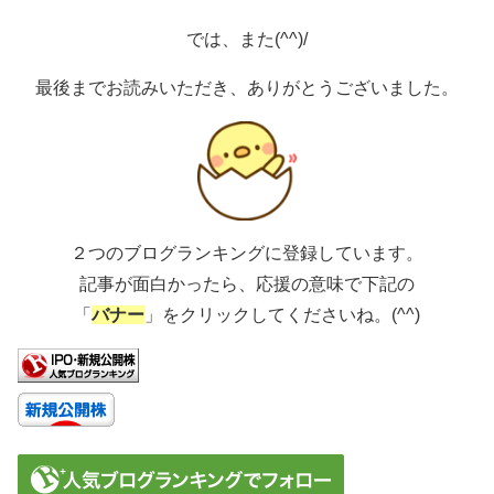
では、また(^^)/
最後までお読みいただき、ありがとうございました。
２つのブログランキングに登録しています。
記事が面白かったら、応援の意味で下記の
「
バナー
」をクリックしてくださいね。(^^)