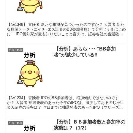
【№1349】 冒険者 新たな根拠が見つかったのですか？ 大賢者 新た
な数値データ（エイチ･エス証券のBB参加者数）で分析じゃ!! はじめ
に IPO愛好家が最も知りたいことと言えば、証券各社の当選確
率・抽選倍率でしょう。しかし、倍率は楽天...
【分析】あらら ･･･ “BB参加
分析・解析
者”が減少している!!
【№1234】 冒険者 IPOのBB参加者は、増加傾向ではないのです
か？ 大賢者 抽選発表のあった今年のIPOは、減少しておるのじゃ!!
楽天証券の倍率は？ 昨日までに抽選発表のあったIPO（マザーズ）
は 7社。その内、楽天証券が 5社を引...
【分析】ＢＢ参加者数と参加率の
分析・解析
実態は？（1/2）