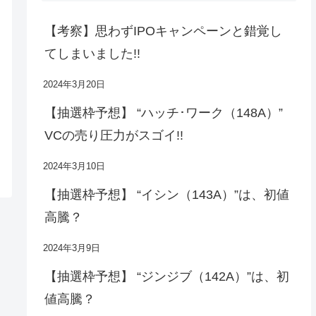
【考察】思わずIPOキャンペーンと錯覚し
てしまいました!!
2024年3月20日
【抽選枠予想】 “ハッチ･ワーク（148A）”
VCの売り圧力がスゴイ!!
2024年3月10日
【抽選枠予想】 “イシン（143A）”は、初値
高騰？
2024年3月9日
【抽選枠予想】 “ジンジブ（142A）”は、初
値高騰？