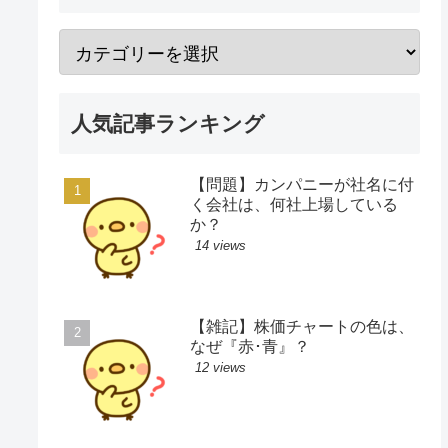
人気記事ランキング
【問題】カンパニーが社名に付
く会社は、何社上場している
か？
14 views
【雑記】株価チャートの色は、
なぜ『赤･青』？
12 views