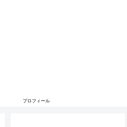
プロフィール