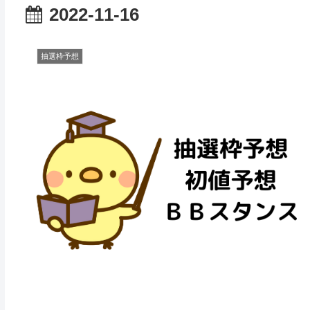
2022-11-16
抽選枠予想