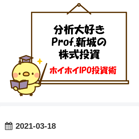
2021-03-18