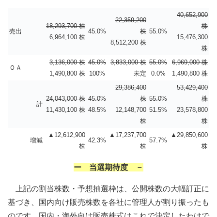
40,652,900
22,359,200
18,293,700 株
株
売出
45.0%
株
55.0%
6,964,100 株
15,476,300
8,512,200 株
株
3,136,000 株
45.0%
3,833,000 株
55.0%
6,969,000 株
ＯＡ
1,490,800 株
100%
未定
0.0%
1,490,800 株
29,386,400
53,429,400
24,043,000 株
45.0%
株
55.0%
株
計
11,430,100 株
48.5%
12,148,700
51.5%
23,578,800
株
株
▲12,612,900
▲17,237,700
▲29,850,600
増減
42.3%
57.7%
株
株
株
ー 当選期待度 －
上記の割当株数・予想抽選枠は、公開株数の大幅訂正に
基づき、国内向け販売株数を各社に管理人が割り振ったも
のです。国内・海外向け販売株式はこれで決定したわけで