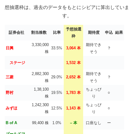
想抽選枠は、過去のデータをもとにシビアに算出していま
す。
予想抽選
証券会社
割当株数
比率
期待度
申込
結果
枠
3,330,000
期待でき
日興
33.5%
3,064 本
？
株
そう
ステージ
1,532 本
2,882,300
期待でき
三菱
29.0%
2,652 本
？
株
そう
1,38,100
ちょっぴ
野村
19.5%
1,783 本
○
株
り
1,242,300
ちょっぴ
みずほ
12.5%
1,143 本
○
株
り
B of A
99,400 株
1.0%
– 本
口座なし
ー
ゴールドマ