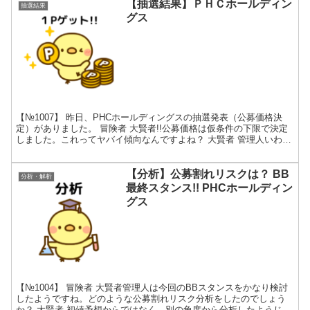
【抽選結果】ＰＨＣホールディン
抽選結果
グス
【№1007】 昨日、PHCホールディングスの抽選発表（公募価格決
定）がありました。 冒険者 大賢者!!公募価格は仮条件の下限で決定
しました。これってヤバイ傾向なんですよね？ 大賢者 管理人いわ
く、「公募割れシグナルが点灯した!!」ことにな...
【分析】公募割れリスクは？ BB
分析・解析
最終スタンス!! PHCホールディン
グス
【№1004】 冒険者 大賢者管理人は今回のBBスタンスをかなり検討
したようですね。どのような公募割れリスク分析をしたのでしょう
か？ 大賢者 初値予想からではなく、別の角度から分析したようじ