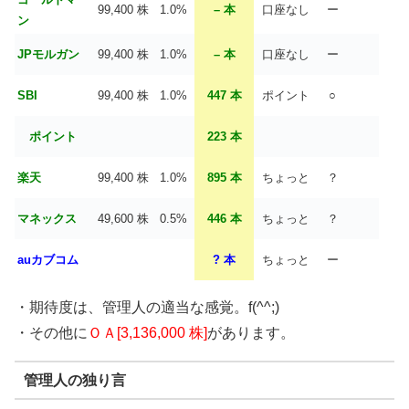
99,400 株
1.0%
– 本
口座なし
ー
ン
JPモルガン
99,400 株
1.0%
– 本
口座なし
ー
SBI
99,400 株
1.0%
447 本
ポイント
○
ポイント
223 本
楽天
99,400 株
1.0%
895 本
ちょっと
？
マネックス
49,600 株
0.5%
446 本
ちょっと
？
auカブコム
? 本
ちょっと
ー
・期待度は、管理人の適当な感覚。f(^^;)
・その他に
ＯＡ[3,136,000 株]
があります。
管理人の独り言