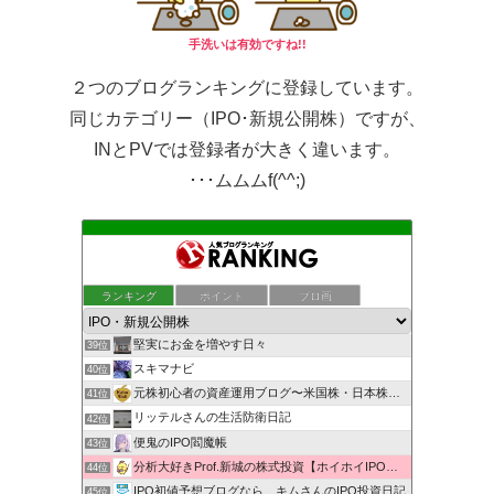
手洗いは有効ですね!!
２つのブログランキングに登録しています。
同じカテゴリー（IPO･新規公開株）ですが、
INとPVでは登録者が大きく違います。
･･･ムムムf(^^;)
もんきち雑貨店投資日記
ランキング
ポイント
ブロ画
37位
株マニュアル まったり資産運用
38位
堅実にお金を増やす日々
39位
スキマナビ
40位
元株初心者の資産運用ブログ〜米国株・日本株・IPO株投資
41位
リッテルさんの生活防衛日記
42位
便鬼のIPO閻魔帳
43位
分析大好きProf.新城の株式投資【ホイホイIPO投資術】
44位
IPO初値予想ブログなら、キムさんのIPO投資日記
45位