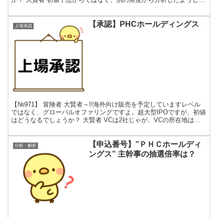
ゃ!!BB締切日に記事をアップするとは、何をどう分...
【承認】PHCホールディングス
上場承認
【№971】 冒険者 大賢者～!!海外向け販売を予定していますレベル
ではなく、グローバルオファリングですよ。超大型IPOですが、初値
はどうなるでしょうか？ 大賢者 VCは2社じゃが、VCの所在地はケ
イマン諸島。インパクトのある住所じゃな!!...
【申込番号】”ＰＨＣホールディ
分析・解析
ングス” 主幹事の抽選倍率は？