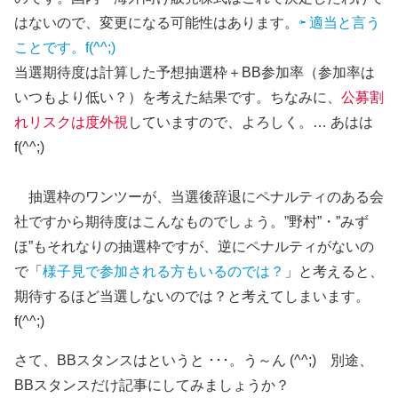
はないので、変更になる可能性はあります。
⇦ 適当と言う
ことです。f(^^;)
当選期待度は計算した予想抽選枠＋BB参加率（参加率は
いつもより低い？）を考えた結果です。ちなみに、
公募割
れリスクは度外視
していますので、よろしく。… あはは
f(^^;)
抽選枠のワンツーが、当選後辞退にペナルティのある会
社ですから期待度はこんなものでしょう。”野村”・”みず
ほ”もそれなりの抽選枠ですが、逆にペナルティがないの
で「
様子見で参加される方もいるのでは？
」と考えると、
期待するほど当選しないのでは？と考えてしまいます。
f(^^;)
さて、BBスタンスはというと ･･･。う～ん (^^;) 別途、
BBスタンスだけ記事にしてみましょうか？