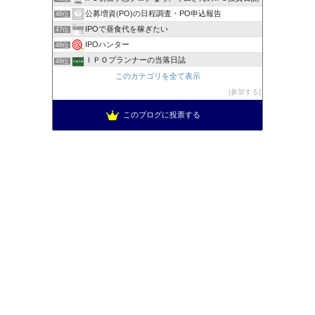
公募増資(PO)の日程調査・PO申込報告
46位
IPOで昼食代を稼ぎたい
47位
IPOハンター
48位
ＩＰＯプランナーの当落日誌
49位
新規公開株で1000万への道！
このカテゴリを全て表示
50位
低リスク投資法ＩＰＯチャレンジブログ
参加する
51位
このブログに投票する