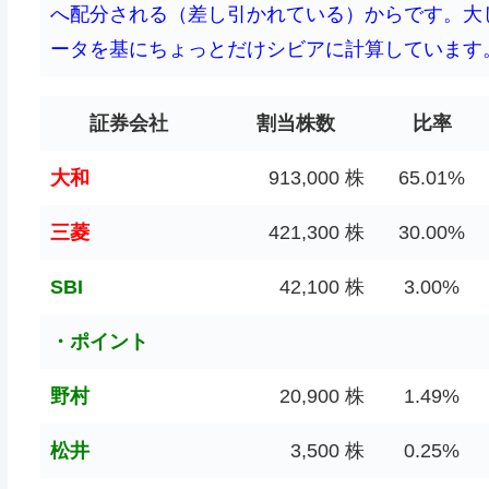
へ配分される（差し引かれている）からです。大
ータを基にちょっとだけシビアに計算しています。f(
証券会社
割当株数
比率
大和
913,000 株
65.01%
三菱
421,300 株
30.00%
SBI
42,100 株
3.00%
・ポイント
野村
20,900 株
1.49%
松井
3,500 株
0.25%