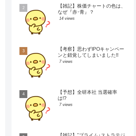
【雑記】株価チャートの色は、
なぜ『赤･青』？
14 views
【考察】思わずIPOキャンペー
ンと錯覚してしまいました!!
7 views
【予想】全研本社 当選確率
は!?
7 views
【雑記】"プライム･ストラテジ