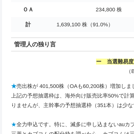
ＯＡ
234,800 株
計
1,639,100 株（91.0%）
管理人の独り言
ー 当選難易度
（
★
売出株が 401,500株（OAも60,200株）増加し
上記の予想抽選枠は、海外向け販売比率50%で計
りませんが、主幹事の予想抽選枠（351本）は少な
★
全力申込です。特に、滅多に申し込まないauカブ