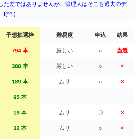
した差ではありませんが、管理人はそこを過去のデ
^^;)
予想抽選枠
難易度
申込
結果
794 本
厳しい
○
当選
388 本
厳しい
○
×
189 本
ムリ
○
×
95 本
19 本
ムリ
〇
×
32 本
ムリ
○
×