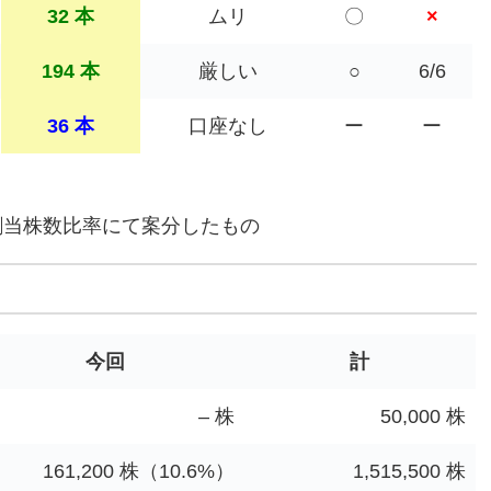
32 本
ムリ
〇
×
194 本
厳しい
○
6/6
36 本
口座なし
ー
ー
割当株数比率にて案分したもの
今回
計
– 株
50,000 株
161,200 株（10.6%）
1,515,500 株