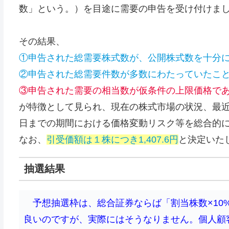
数」という。）を目途に需要の申告を受け付けま
その結果、
①申告された総需要株式数が、公開株式数を十分
②申告された総需要件数が多数にわたっていたこ
③申告された需要の相当数が仮条件の上限価格で
が特徴として見られ、現在の株式市場の状況、最
日までの期間における価格変動リスク等を総合的
なお、
引受価額は１株につき1,407.6円
と決定いた
抽選結果
予想抽選枠は、総合証券ならば「割当株数×10%
良いのですが、実際にはそうなりません。個人顧