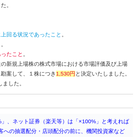
した。
に上回る状況であったこと
。
と
。
あったこと
。
近の新規上場株の株式市場における市場評価及び上場
に勘案して、１株につき
1,530円
と決定いたしました。
しました。
」、ネット証券（楽天等）は「×100%」と考えれば
客への抽選配分・店頭配分の前に、機関投資家など