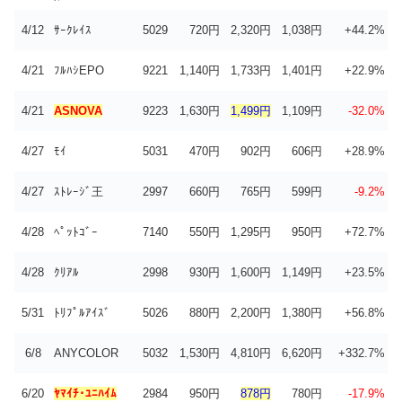
4/12
ｻｰｸﾚｲｽ
5029
720円
2,320円
1,038円
+44.2%
4/21
ﾌﾙﾊｼEPO
9221
1,140円
1,733円
1,401円
+22.9%
4/21
ASNOVA
9223
1,630円
1,499円
1,109円
-32.0%
4/27
ﾓｲ
5031
470円
902円
606円
+28.9%
4/27
ｽﾄﾚｰｼﾞ王
2997
660円
765円
599円
-9.2%
4/28
ﾍﾟｯﾄｺﾞｰ
7140
550円
1,295円
950円
+72.7%
4/28
ｸﾘｱﾙ
2998
930円
1,600円
1,149円
+23.5%
5/31
ﾄﾘﾌﾟﾙｱｲｽﾞ
5026
880円
2,200円
1,380円
+56.8%
6/8
ANYCOLOR
5032
1,530円
4,810円
6,620円
+332.7%
6/20
ﾔﾏｲﾁ･ﾕﾆﾊｲﾑ
2984
950円
878円
780円
-17.9%