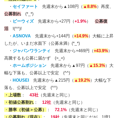
・
セイファート
先週末から▲108円（
▲8.8%
）再度、
公募割れ
(*_*)
・
ビーウィズ
先週末から+27円（
+1.9%
）
公募復
活
!(^^)!
・
ASNOVA
先週末から+144円（
+14.9%
）大幅に上昇
したが、いまだ水面下（公募未満）(*_*)
・
ジャパンワランティ
先週末から+469円（
+43.9%
）
高騰するも公募に届かず (>_<)
・
ホームポジション
先週末から▲97円（
▲15.3%
）大
幅な下落も、公募以上で安定 (^^)
・
HOUSEI
先週末から▲215円（
▲19.2%
）大幅な下
落も、公募以上で安定 (^^)
・上場数
：
43社
（先週末と同じ）
・初値公募割れ
：
12社
（先週末と同じ）
・
勝率（初値＞公募）
：
72.1%
（先週末と同じ）
・公募割れ（現在）
：
19社
（先週末と同じだが、1増1