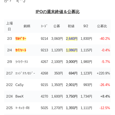
か？ f(^^;)
IPOの週末終値＆公募比
上場
銘柄
ｺｰﾄﾞ
公募
初値
9/2
公募比
日
2/3
ﾘｶﾊﾞﾘｰ
9214
3,060円
2,640円
1,830円
-40.2%
2/4
ｾｲﾌｧｰﾄ
9213
1,120円
1,086円
1,115円
-0.4%
2/9
ﾗｲﾄﾜｰｸｽ
4267
2,100円
3,000円
1,980円
-5.7%
2/17
ｴｯｼﾞﾃｸﾉﾛｼﾞｰ
4268
350円
694円
1,123円
+220.9%
2/22
CaSy
9215
1,350円
2,001円
993円
-26.4%
2/24
BeeX
4270
1,600円
3,750円
1,734円
+8.4%
2/25
ﾏｰｷｭﾘｰRI
5025
1,270円
1,355円
1,111円
-12.5%