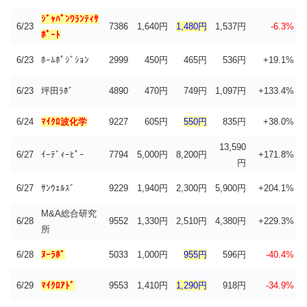
ｼﾞｬﾊﾟﾝﾜﾗﾝﾃｨｻ
6/23
7386
1,640円
1,480円
1,537円
-6.3%
ﾎﾟｰﾄ
6/23
ﾎｰﾑﾎﾟｼﾞｼｮﾝ
2999
450円
465円
536円
+19.1%
6/23
坪田ﾗﾎﾞ
4890
470円
749円
1,097円
+133.4%
6/24
ﾏｲｸﾛ波化学
9227
605円
550円
835円
+38.0%
13,590
6/27
ｲｰﾃﾞｨｰﾋﾟｰ
7794
5,000円
8,200円
+171.8%
円
6/27
ｻﾝｳｪﾙｽﾞ
9229
1,940円
2,300円
5,900円
+204.1%
M&A総合研究
6/28
9552
1,330円
2,510円
4,380円
+229.3%
所
6/28
ﾇｰﾗﾎﾞ
5033
1,000円
955円
596円
-40.4%
6/29
ﾏｲｸﾛｱﾄﾞ
9553
1,410円
1,290円
918円
-34.9%