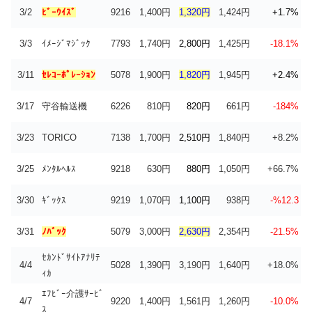
3/2
ﾋﾞｰｳｲｽﾞ
9216
1,400円
1,320円
1,424円
+1.7%
3/3
ｲﾒｰｼﾞﾏｼﾞｯｸ
7793
1,740円
2,800円
1,425円
-18.1%
3/11
ｾﾚｺｰﾎﾟﾚｰｼｮﾝ
5078
1,900円
1,820円
1,945円
+2.4%
3/17
守谷輸送機
6226
810円
820円
661円
-184%
3/23
TORICO
7138
1,700円
2,510円
1,840円
+8.2%
3/25
ﾒﾝﾀﾙﾍﾙｽ
9218
630円
880円
1,050円
+66.7%
3/30
ｷﾞｯｸｽ
9219
1,070円
1,100円
938円
-%12.3
3/31
ﾉﾊﾞｯｸ
5079
3,000円
2,630円
2,354円
-21.5%
ｾｶﾝﾄﾞｻｲﾄｱﾅﾘﾃ
4/4
5028
1,390円
3,190円
1,640円
+18.0%
ｨｶ
ｴﾌﾋﾞｰ介護ｻｰﾋﾞ
4/7
9220
1,400円
1,561円
1,260円
-10.0%
ｽ