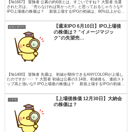
【№1667】 冒険者 公募の約6倍とは、すごいですね？ 大賢者 当選
された方は、「売らなければ良かった!!」と思っておるじゃろうな!!
IPO上場後の株価は？ 新規上場するIPOの初値は、80%以上が公開
価格以上になります。ところが、大...
【週末IPO 6月10日】IPO上場後
セカンダリー
の株価は？ “イメージマジッ
ク”の失望売
り・”ANYCOLOR”の連続ストッ
プ高!!
【№1400】 冒険者 先週は、初値が期待できるANYCOLORが上場し
たのですが ･･･ ？ 大賢者 初値は公募の3.14倍。初値後も、連続スト
ップ高と強いな!! IPO上場後の株価は？ 新規上場するIPOの初値
は、80%以上が公募・売...
【上場後株価 12月30日】大納会
ＩＰＯ
の株価は？