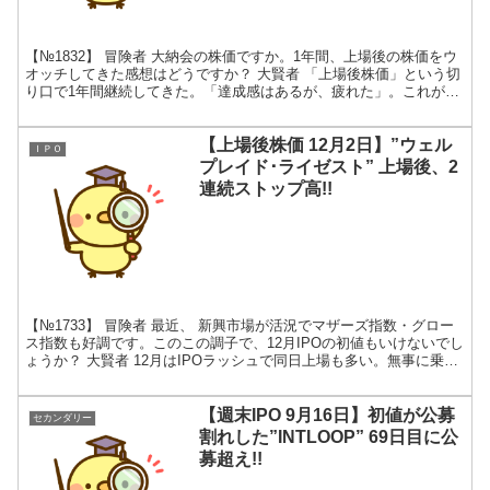
【№1832】 冒険者 大納会の株価ですか。1年間、上場後の株価をウ
オッチしてきた感想はどうですか？ 大賢者 「上場後株価」という切
り口で1年間継続してきた。「達成感はあるが、疲れた」。これが、
素直な感想じゃ!!2023年も継続するかどうか...
【上場後株価 12月2日】”ウェル
ＩＰＯ
プレイド･ライゼスト” 上場後、2
連続ストップ高!!
【№1733】 冒険者 最近、 新興市場が活況でマザーズ指数・グロー
ス指数も好調です。このこの調子で、12月IPOの初値もいけないでし
ょうか？ 大賢者 12月はIPOラッシュで同日上場も多い。無事に乗り
切れるとは、言い切れんな!! IPO上...
【週末IPO 9月16日】初値が公募
セカンダリー
割れした”INTLOOP” 69日目に公
募超え!!