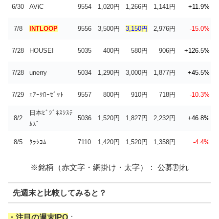
6/30
AViC
9554
1,020円
1,266円
1,141円
+11.9%
7/8
INTLOOP
9556
3,500円
3,150円
2,976円
-15.0%
7/28
HOUSEI
5035
400円
580円
906円
+126.5%
7/28
unerry
5034
1,290円
3,000円
1,877円
+45.5%
7/29
ｴｱｰｸﾛｰｾﾞｯﾄ
9557
800円
910円
718円
-10.3%
日本ﾋﾞｼﾞﾈｽｼｽﾃ
8/2
5036
1,520円
1,827円
2,232円
+46.8%
ﾑｽﾞ
8/5
ｸﾗｼｺﾑ
7110
1,420円
1,520円
1,358円
-4.4%
※銘柄（赤文字・網掛け・太字）： 公募割れ
先週末と比較してみると？
・注目の週末IPO
：