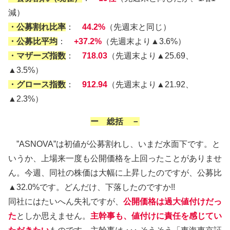
減）
・公募割れ比率
：
44.2%
（先週末と同じ）
・公募比平均
：
+37.2%
（先週末より▲3.6%）
・マザーズ指数
：
718.03
（先週末より▲25.69、
▲3.5%）
・グロース指数
：
912.94
（先週末より▲21.92、
▲2.3%）
ー 総括 －
”ASNOVA”は初値が公募割れし、いまだ水面下です。と
いうか、上場来一度も公開価格を上回ったことがありませ
ん。今週、同社の株価は大幅に上昇したのですが、公募比
▲32.0%です。どんだけ、下落したのですか!!
同社にはたいへん失礼ですが、
公開価格は過大値付けだっ
た
としか思えません。
主幹事も、値付けに責任を感じてい