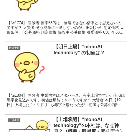
【№1774】 冒険者 倍率53倍は、当選できない倍率とは思えないの
ですが？ 大賢者 そう簡単に当選しないのが、IPOじゃ!! 想定価格 →
仮条件 → 公募価格 想定価格 仮条件 公募価格 引受価格 630 円 630
円 ～ 660 円...
【明日上場】”monoAI
初値予想
technolory” の初値は？
【№1804】 冒険者 事業内容はメタバース。赤字上場ですが、今期は
黒字化見込みです。初値は期待できそうですか？ 大賢者 本日【19
日）上場した "トリドリ" も赤字上場だったが、初値は公募の2倍近
くまで高騰した。monoAI の初値は期待...
【上場承認】”monoAI
上場承認
technology”の本社は、なぜ神
戸？（概要・難易度・売り圧力）