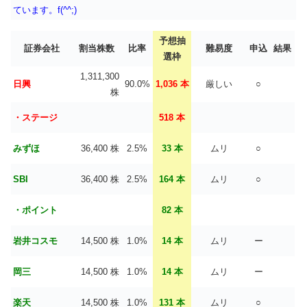
ています。f(^^;)
予想抽
証券会社
割当株数
比率
難易度
申込
結果
選枠
1,311,300
日興
90.0%
1,036 本
厳しい
○
株
・ステージ
518 本
みずほ
36,400 株
2.5%
33 本
ムリ
○
SBI
36,400 株
2.5%
164 本
ムリ
○
・ポイント
82 本
岩井コスモ
14,500 株
1.0%
14 本
ムリ
ー
岡三
14,500 株
1.0%
14 本
ムリ
ー
楽天
14,500 株
1.0%
131 本
ムリ
○