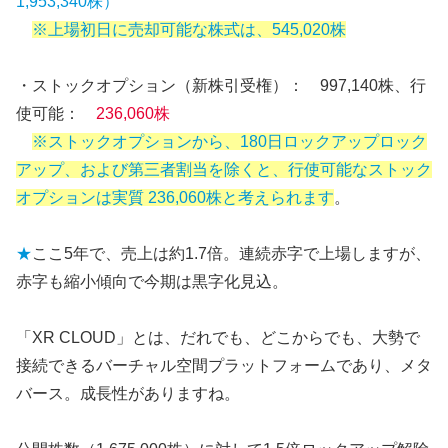
1,953,340株）
※上場初日に売却可能な株式は、545,020株
・ストックオプション（新株引受権）： 997,140株、行
使可能：
236,060株
※ストックオプションから、180日ロックアップロック
アップ、および第三者割当を除くと、行使可能なストック
オプションは実質 236,060株と考えられます
。
★
ここ5年で、売上は約1.7倍。連続赤字で上場しますが、
赤字も縮小傾向で今期は黒字化見込。
「XR CLOUD」とは、だれでも、どこからでも、大勢で
接続できるバーチャル空間プラットフォームであり、メタ
バース。成長性がありますね。