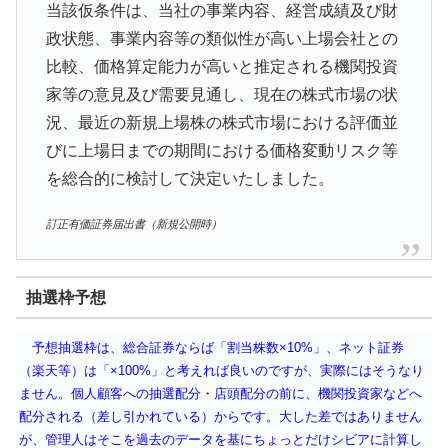
当該仮条件は、当社の事業内容、経営成績及び財
政状態、事業内容等の類似性が高い上場会社との
比較、価格算定能力が高いと推定される機関投資
家等の意見及び需要見通し、現在の株式市場の状
況、最近の新規上場株の株式市場における評価並
びに上場日までの期間における価格変動リスク等
を総合的に検討して決定いたしました。
訂正有価証券届出書（新規公開時）
抽選枠予想
予想抽選枠は、総合証券ならば「割当株数×10%」、ネット証券
（楽天等）は「×100%」と考えれば良いのですが、実際にはそうなり
ません。個人顧客への抽選配分・店頭配分の前に、機関投資家などへ
配分される（差し引かれている）からです。大した差ではありません
が、管理人はそこを過去のデータを基にちょっとだけシビアに計算し