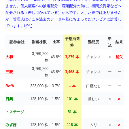
ません。個人顧客への抽選配分・店頭配分の前に、機関投資家などへ
配分される（差し引かれている）からです。大した差ではありません
が、管理人はそこを過去のデータを基にちょっとだけシビアに計算し
ています。f(^^;)
予想抽選
申
証券会社
割当株数
比率
難易度
結果
枠
込
3,769,200
大和
43.8%
3,279 本
チャンス
○
補欠
株
3,769,200
三菱
43.8%
3,468 本
チャンス
ー
ー
株
BofA
323,000 株
3.7%
– 本
口座なし
ー
ー
日興
128,100 株
1.5%
101 本
厳しい
○
×
・ステージ
51 本
みずほ
128,100 株
1.5%
118 本
ムリ
○
×