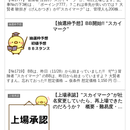
事№の下3桁は 、「ボーイング777」？これは幸先が良いのでは？ 大
賢者 験担ぎ（げんかつぎ）か!!"スカイマーク" は、管理人も200株当
選しておる。記事にも力が入る...
【抽選枠予想】BB開始!! “スカイ
抽選枠予想
マーク”
【№1719】 BBは、昨日（11/28）から始まっていました!! f(^^;) 冒
険者 "スカイマーク" のBBは、昨日から始まっていますよ？ 大賢者
すまん。忘れておった!! 想定価格 → 仮条件 想定価格 1,150 円 ①仮
条件下限...
【上場承認】”スカイマーク”が社
上場承認
名変更していたら、再上場できた
のだろうか？ 概要・難易度・売
り圧力!!