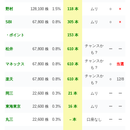
野村
128,100 株
1.5%
118 本
ムリ
○
×
SBI
67,800 株
0.8%
305 本
ムリ
○
×
・ポイント
153 本
チャンスか
松井
67,800 株
0.8%
610 本
ー
ー
も？
チャンスか
マネックス
67,800 株
0.8%
610 本
○
当選
も？
チャンスか
楽天
67,800 株
0.8%
610 本
○
12/8
も？
岡三
22,600 株
0.3%
21 本
ムリ
ー
ー
東海東京
22,600 株
0.3%
16 本
ムリ
ー
ー
丸三
22,600 株
0.3%
– 本
口座なし
ー
ー