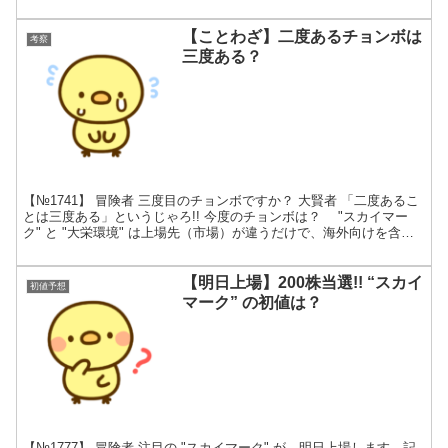
す。楽天証券に口座を開設してか...
【ことわざ】二度あるチョンボは
考察
三度ある？
【№1741】 冒険者 三度目のチョンボですか？ 大賢者 「二度あるこ
とは三度ある」というじゃろ!! 今度のチョンボは？ "スカイマー
ク" と "大栄環境" は上場先（市場）が違うだけで、海外向けを含み
かなりの公開株数です。仮条件の上限も...
【明日上場】200株当選!! “スカイ
初値予想
マーク” の初値は？
【№1777】 冒険者 注目の "スカイマーク" が、明日上場します。記