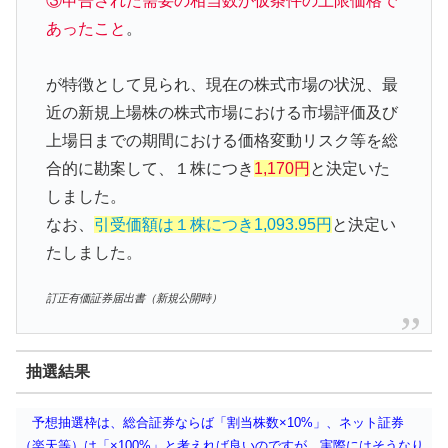
③申告された需要の相当数が仮条件の上限価格で
あったこと
。
が特徴として見られ、現在の株式市場の状況、最
近の新規上場株の株式市場における市場評価及び
上場日までの期間における価格変動リスク等を総
合的に勘案して、１株につき
1,170円
と決定いた
しました。
なお、
引受価額は１株につき1,093.95円
と決定い
たしました。
訂正有価証券届出書（新規公開時）
抽選結果
予想抽選枠は、総合証券ならば「割当株数×10%」、ネット証券
（楽天等）は「×100%」と考えれば良いのですが、実際にはそうなり