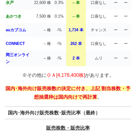
水戸
22,600 株
0.3%
– 本
口座なし
ー
ー
あかつき
7,500 株
0.1%
– 本
口座なし
ー
ー
auカブコム
– 株
-%
1,734 本
チャンス
ー
ー
CONNECT
– 株
-%
262 本
口座なし
ー
ー
岡三オンライ
– 株
-%
2 本
ムリ
ー
ー
ン
※その他に
ＯＡ[4,178,400株]
があります。
国内･海外向け販売株数の決定に付き、上記 割当株数・予
想抽選枠は国内向けで再計算
。
国内･海外向け販売株数･販売比率（最終）
販売株数・販売比率