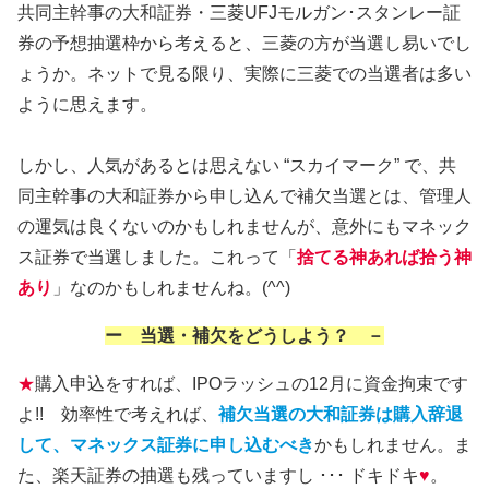
共同主幹事の大和証券・三菱UFJモルガン･スタンレー証
券の予想抽選枠から考えると、三菱の方が当選し易いでし
ょうか。ネットで見る限り、実際に三菱での当選者は多い
ように思えます。
しかし、人気があるとは思えない “スカイマーク” で、共
同主幹事の大和証券から申し込んで補欠当選とは、管理人
の運気は良くないのかもしれませんが、意外にもマネック
ス証券で当選しました。これって「
捨てる神あれば拾う神
あり
」なのかもしれませんね。(^^)
ー 当選・補欠をどうしよう？ －
★
購入申込をすれば、IPOラッシュの12月に資金拘束です
よ!! 効率性で考えれば、
補欠当選の大和証券は購入辞退
して、マネックス証券に申し込むべき
かもしれません。ま
た、楽天証券の抽選も残っていますし ･･･ ドキドキ
♥
。