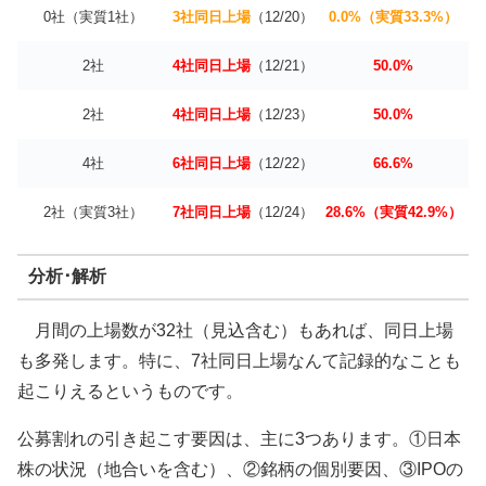
0社（実質1社）
3社同日上場
（12/20）
0.0%（実質33.3%）
2社
4社同日上場
（12/21）
50.0%
2社
4社同日上場
（12/23）
50.0%
4社
6社同日上場
（12/22）
66.6%
2社（実質3社）
7社同日上場
（12/24）
28.6%（実質42.9%）
分析･解析
月間の上場数が32社（見込含む）もあれば、同日上場
も多発します。特に、7社同日上場なんて記録的なことも
起こりえるというものです。
公募割れの引き起こす要因は、主に3つあります。①日本
株の状況（地合いを含む）、②銘柄の個別要因、③IPOの