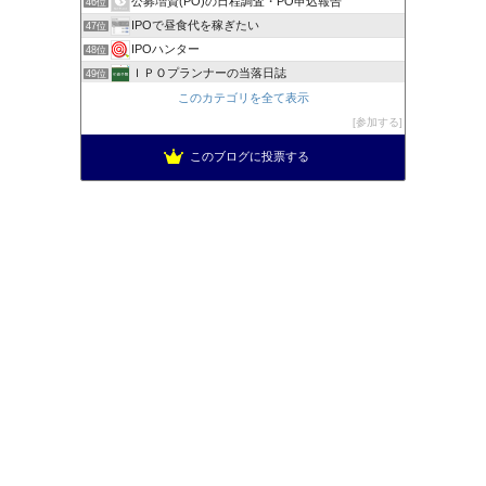
公募増資(PO)の日程調査・PO申込報告
46位
IPOで昼食代を稼ぎたい
47位
IPOハンター
48位
ＩＰＯプランナーの当落日誌
49位
新規公開株で1000万への道！
このカテゴリを全て表示
50位
低リスク投資法ＩＰＯチャレンジブログ
参加する
51位
このブログに投票する