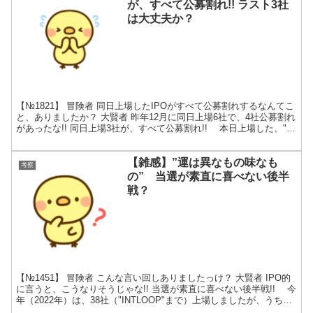
が、すべて公募割れ!! ラスト3社
は大丈夫か？
【№1821】 冒険者 同日上場したIPOがすべて公募割れするなんてこ
と、ありましたか？ 大賢者 昨年12月に同日上場6社で、4社公募割れ
があったな!! 同日上場3社が、すべて公募割れ!! 本日上場した、"ア
ップコン"、"ダイワ通信"、"...
【雑感】”運は異なもの味なも
考察
の” 当選が素直に喜べない後半
戦？
【№1451】 冒険者 こんな言い回しありましたっけ？ 大賢者 IPO的
に言うと、こうなりそうじゃな!! 当選が素直に喜べない後半戦!! 今
年（2022年）は、38社（"INTLOOP"まで）上場しましたが、うち12
社が公募割れで、勝率は...