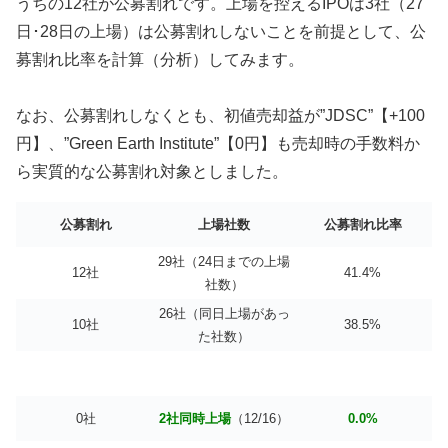
うちの12社が公募割れです。上場を控えるIPOは3社（27
日･28日の上場）は公募割れしないことを前提として、公
募割れ比率を計算（分析）してみます。
なお、公募割れしなくとも、初値売却益が”JDSC”【+100
円】、”Green Earth Institute”【0円】も売却時の手数料か
ら実質的な公募割れ対象としました。
公募割れ
上場社数
公募割れ比率
29社（24日までの上場
12社
41.4%
社数）
26社（同日上場があっ
10社
38.5%
た社数）
0社
2社同時上場
（12/16）
0.0%