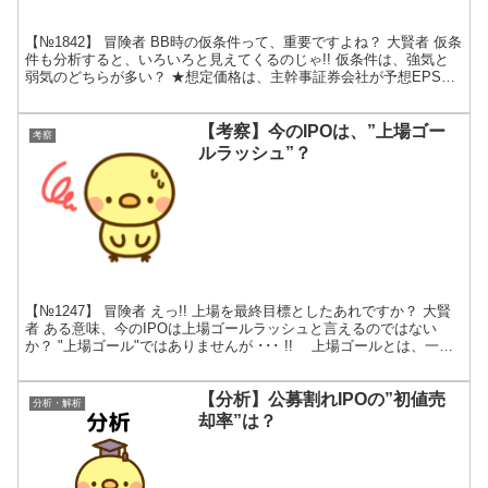
【№1842】 冒険者 BB時の仮条件って、重要ですよね？ 大賢者 仮条
件も分析すると、いろいろと見えてくるのじゃ!! 仮条件は、強気と
弱気のどちらが多い？ ★想定価格は、主幹事証券会社が予想EPSと
類似企業のPERから「適正株価」を計算し...
【考察】今のIPOは、”上場ゴー
考察
ルラッシュ”？
【№1247】 冒険者 えっ!! 上場を最終目標としたあれですか？ 大賢
者 ある意味、今のIPOは上場ゴールラッシュと言えるのではない
か？ "上場ゴール"ではありませんが ･･･ !! 上場ゴールとは、一般
的に「IPOで株を高値で売り抜け...
【分析】公募割れIPOの”初値売
分析・解析
却率”は？