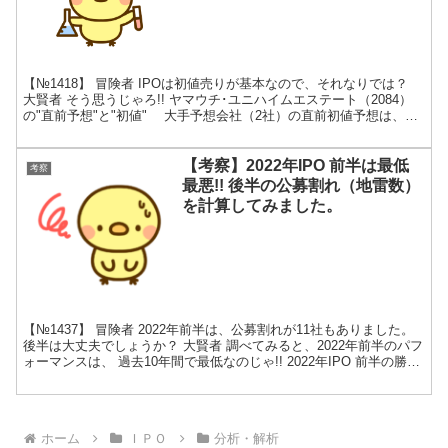
【№1418】 冒険者 IPOは初値売りが基本なので、それなりでは？
大賢者 そう思うじゃろ!! ヤマウチ･ユニハイムエステート（2084）
の"直前予想"と"初値" 大手予想会社（2社）の直前初値予想は、1
社が900円、もう1社が950円...
【考察】2022年IPO 前半は最低
考察
最悪!! 後半の公募割れ（地雷数）
を計算してみました。
【№1437】 冒険者 2022年前半は、公募割れが11社もありました。
後半は大丈夫でしょうか？ 大賢者 調べてみると、2022年前半のパフ
ォーマンスは、 過去10年間で最低なのじゃ!! 2022年IPO 前半の勝率
は、過去最悪!! IP...
ホーム
ＩＰＯ
分析・解析