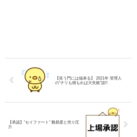
【笑う門には福来る】 2021年 管理人
の”チリも積もれば大失敗”談!!
【承認】”セイファート” 難易度と売り圧
力