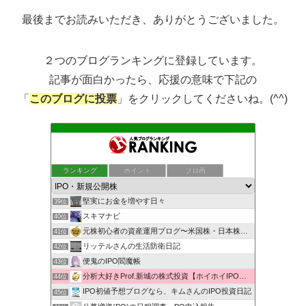
最後までお読みいただき、ありがとうございました。
２つのブログランキングに登録しています。
記事が面白かったら、応援の意味で下記の
「
このブログに投票
」をクリックしてくださいね。(^^)
もんきち雑貨店投資日記
ランキング
ポイント
ブロ画
37位
株マニュアル まったり資産運用
38位
堅実にお金を増やす日々
39位
スキマナビ
40位
元株初心者の資産運用ブログ〜米国株・日本株・IPO株投資
41位
リッテルさんの生活防衛日記
42位
便鬼のIPO閻魔帳
43位
分析大好きProf.新城の株式投資【ホイホイIPO投資術】
44位
IPO初値予想ブログなら、キムさんのIPO投資日記
45位