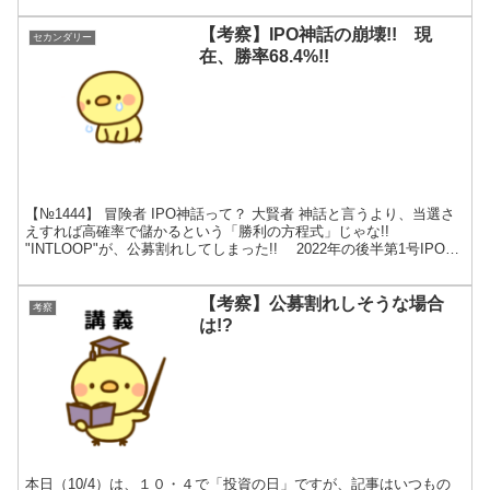
【考察】IPO神話の崩壊!! 現
セカンダリー
在、勝率68.4%!!
【№1444】 冒険者 IPO神話って？ 大賢者 神話と言うより、当選さ
えすれば高確率で儲かるという「勝利の方程式」じゃな!!
"INTLOOP"が、公募割れしてしまった!! 2022年の後半第1号IPOと
なる"INTLOOP"。無事に着...
【考察】公募割れしそうな場合
考察
は!?
本日（10/4）は、１０・４で「投資の日」ですが、記事はいつもの