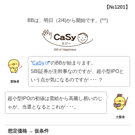
【№1201】
BBは、明日（2/4)から開始です。(^^)
“
CaSy
“のBBが始まります。
SBI証券が主幹事なのですが、超小型IPOと
いう点が気になるのですが ･･･ ？
冒険者
超小型IPOの初値は需給から高騰し易いのじ
ゃが、当選となるとこれが ･･･。
大賢者
想定価格 → 仮条件