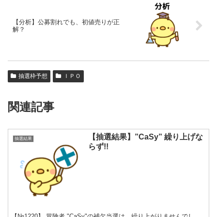
【分析】公募割れでも、初値売りが正
解？
抽選枠予想
ＩＰＯ
関連記事
【抽選結果】”CaSy” 繰り上げな
抽選結果
らず!!
【№1220】 冒険者 "CaSy"の補欠当選は、繰り上がりませんでし