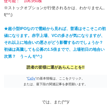
使可能： 106,950株
※ストックオプションが行使されるかは、わかりません。
f(^^;)
★超小型IPOなので需給から見れば、普通はそこそこの初
値になります。赤字上場、VCの多さが気になりますが、
それ以上に地合いの悪さがどう影響するのでしょうか？
初値は高騰しても公募の1.5倍までで、上場初日の地合い
次第？ う～ん f(^^;)
読者の皆様に運があらんことを!!
“
CaSy
“の基本情報は、ここをクリック。
または、最下段の関連記事を参照願います。
では、また(^^)/