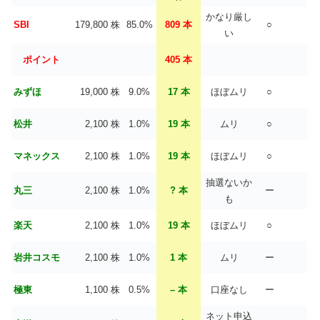
かなり厳し
SBI
179,800 株
85.0%
809 本
○
い
ポイント
405 本
みずほ
19,000 株
9.0%
17 本
ほぼムリ
○
松井
2,100 株
1.0%
19 本
ムリ
○
マネックス
2,100 株
1.0%
19 本
ほぼムリ
○
抽選ないか
丸三
2,100 株
1.0%
? 本
ー
も
楽天
2,100 株
1.0%
19 本
ほぼムリ
○
岩井コスモ
2,100 株
1.0%
1 本
ムリ
ー
極東
1,100 株
0.5%
– 本
口座なし
ー
ネット申込