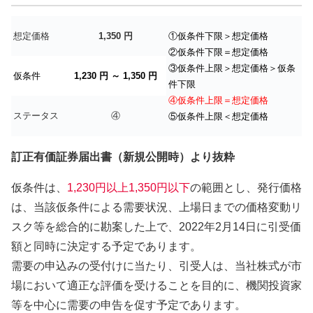
想定価格
1,350 円
①仮条件下限＞想定価格
②仮条件下限＝想定価格
③仮条件上限＞想定価格＞仮条
仮条件
1,230 円 ～ 1,350 円
件下限
④仮条件上限＝想定価格
ステータス
④
⑤仮条件上限＜想定価格
訂正有価証券届出書（新規公開時）より抜粋
仮条件は、
1,230円以上1,350円以下
の範囲とし、発行価格
は、当該仮条件による需要状況、上場日までの価格変動リ
スク等を総合的に勘案した上で、2022年2月14日に引受価
額と同時に決定する予定であります。
需要の申込みの受付けに当たり、引受人は、当社株式が市
場において適正な評価を受けることを目的に、機関投資家
等を中心に需要の申告を促す予定であります。