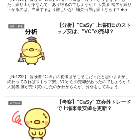
た。繰り上がるなんて、あり得るのでしょうか？ 大賢者 補欠が繰り
上がるのは、当選するより難しいな!! 補欠当選は繰上ならず!! ★SBI
ネオトレード証券で補欠当選しました...
【分析】”CaSy” 上場初日のスト
分析・解析
ップ安は、”VC”の売却？
【№1232】 冒険者 "CaSy"の初値はそこそこだったと思いますが、
終わってみればストップ安。VCからの売却があったのでしょうか？
大賢者 誰が売り買いしたのかわからんが、分析をしてみよう。
"CaSy"は、初値売りが正解だった？ "...
【考察】”CaSy” 立会外トレード
分売結果
で上場来最安値を更新？