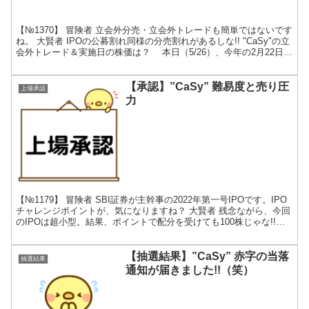
【№1370】 冒険者 立会外分売・立会外トレードも簡単ではないです
ね。 大賢者 IPOの公募割れ同様の分売割れがあるしな!! "CaSy"の立
会外トレード＆実施日の株価は？ 本日（5/26）、今年の2月22日に
東証マザーズへ新規上場した...
【承認】”CaSy” 難易度と売り圧
上場承認
力
【№1179】 冒険者 SBI証券が主幹事の2022年第一号IPOです。IPO
チャレンジポイントが、気になりますね？ 大賢者 残念ながら、今回
のIPOは超小型。結果、ポイントで配分を受けても100株じゃな!!
当ブログ承認記事のポイント...
【抽選結果】”CaSy” 赤字の当落
抽選結果
通知が届きました!!（笑）