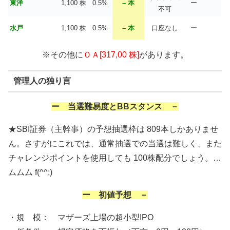
東洋
1,100 株
0.5%
– 本
ー
不可
水戸
1,100 株
0.5%
– 本
口座なし
ー
※その他に
ＯＡ[317,00 株]
があります。
管理人の独り言
ー 当選難易度とBBスタンス －
★SBI証券（主幹事）の予想抽選枠は 809本しかありませ
ん。さすがにこれでは、通常抽選での当選は難しく、また
チャレンジポイントを使用しても 100株配分でしょう。…
ムムム f(^^;)
ー 初値予想 －
・規 模： マザーズ上場の超小型IPO