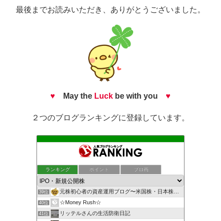
最後までお読みいただき、ありがとうございました。
♥
May the
Luck
be with you
♥
２つのブログランキングに登録しています。
投資信託で儲ける！分配金収入向上計画
ランキング
ポイント
ブロ画
37位
スキマナビ
38位
元株初心者の資産運用ブログ〜米国株・日本株・IPO株投資
39位
☆Money Rush☆
40位
リッテルさんの生活防衛日記
41位