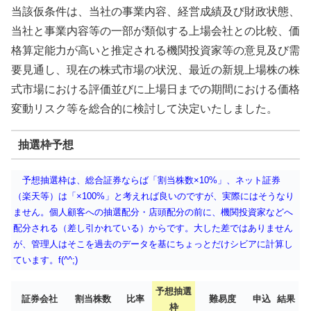
当該仮条件は、当社の事業内容、経営成績及び財政状態、
当社と事業内容等の一部が類似する上場会社との比較、価
格算定能力が高いと推定される機関投資家等の意見及び需
要見通し、現在の株式市場の状況、最近の新規上場株の株
式市場における評価並びに上場日までの期間における価格
変動リスク等を総合的に検討して決定いたしました。
抽選枠予想
予想抽選枠は、総合証券ならば「割当株数×10%」、ネット証券
（楽天等）は「×100%」と考えれば良いのですが、実際にはそうなり
ません。個人顧客への抽選配分・店頭配分の前に、機関投資家などへ
配分される（差し引かれている）からです。大した差ではありません
が、管理人はそこを過去のデータを基にちょっとだけシビアに計算し
ています。f(^^;)
予想抽選
証券会社
割当株数
比率
難易度
申込
結果
枠