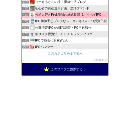
りーえるさんの株主優待生活ブログ
42位
初心者の資産運用計画 黒澤ファンド
43位
分析大好きProf.新城の株式投資【ホイホイIPO投資術】
44位
IPO初値予想ブログなら、キムさんのIPO投資日記
45位
公募増資(PO)の日程調査・PO申込報告
46位
低リスク投資法ＩＰＯチャレンジブログ
47位
IPOで昼食代を稼ぎたい
48位
IPOハンター
49位
ＩＰＯプランナーの当落日誌
このカテゴリを全て表示
50位
新規公開株で1000万への道！
参加する
51位
このブログに投票する