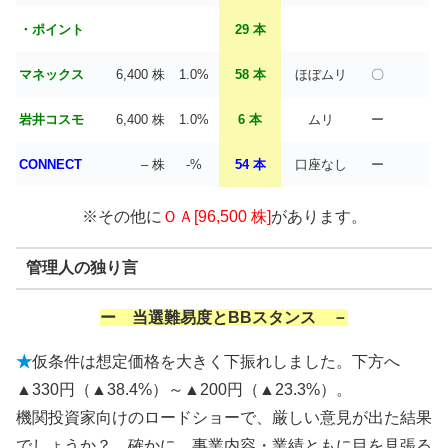
・ポイント
29 本
マネックス
6,400 株
1.0%
58 本
ほぼムリ
〇
岩井コスモ
6,400 株
1.0%
6 本
ムリ
ー
CONNECT
– 株
-%
54 本
口座なし
ー
※その他に
ＯＡ[96,500 株]
があります。
管理人の独り言
ー 当選難易度とBBスタンス －
★
仮条件は想定価格を大きく下振れしました。下方へ
▲330円（▲38.4%）～▲200円（▲23.3%）。
機関投資家向けのロードショーで、厳しい意見が出た結果
でしょうか？ 確かに、事業内容・業績ともに目を見張る