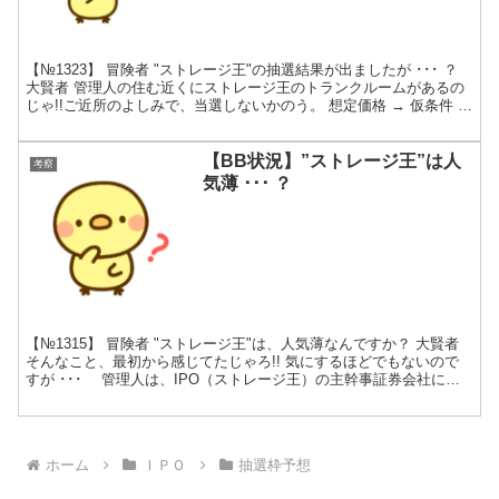
【№1323】 冒険者 "ストレージ王"の抽選結果が出ましたが ･･･ ？
大賢者 管理人の住む近くにストレージ王のトランクルームがあるの
じゃ!!ご近所のよしみで、当選しないかのう。 想定価格 → 仮条件 →
公募価格 想定価格 仮条件 公...
【BB状況】”ストレージ王”は人
考察
気薄 ･･･ ？
【№1315】 冒険者 "ストレージ王"は、人気薄なんですか？ 大賢者
そんなこと、最初から感じてたじゃろ!! 気にするほどでもないので
すが ･･･ 管理人は、IPO（ストレージ王）の主幹事証券会社に、
店頭口座を開設しています。本日、その...
ホーム
ＩＰＯ
抽選枠予想