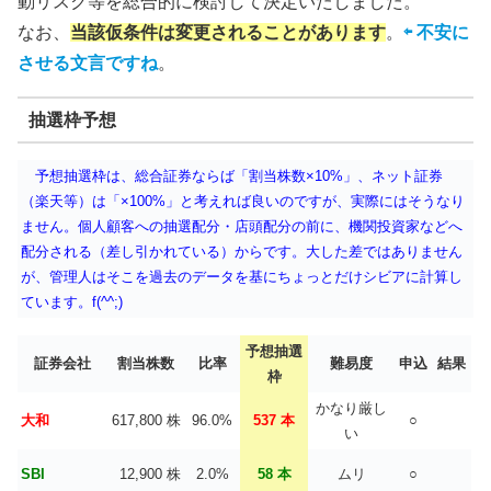
動リスク等を総合的に検討して決定いたしました。
なお、
当該仮条件は変更されることがあります
。
⇦ 不安に
させる文言ですね
。
抽選枠予想
予想抽選枠は、総合証券ならば「割当株数×10%」、ネット証券
（楽天等）は「×100%」と考えれば良いのですが、実際にはそうなり
ません。個人顧客への抽選配分・店頭配分の前に、機関投資家などへ
配分される（差し引かれている）からです。大した差ではありません
が、管理人はそこを過去のデータを基にちょっとだけシビアに計算し
ています。f(^^;)
予想抽選
証券会社
割当株数
比率
難易度
申込
結果
枠
かなり厳し
大和
617,800 株
96.0%
537 本
○
い
SBI
12,900 株
2.0%
58 本
ムリ
○