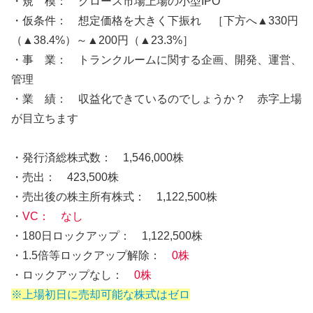
・規 模： グロース市場上場の小型IPO
・仮条件： 想定価格を大きく下振れ ［下方へ▲330円
（▲38.4%）～▲200円（▲23.3%］
・事 業： トランクルームに関する企画、開発、運営、
管理
・業 績： 収益化できているのでしょうか？ 赤字上場
が目立ちます
・発行済総株式数： 1,546,000株
・売出： 423,500株
・売出後の株主所有株式： 1,122,500株
・
VC： なし
・180日ロックアップ： 1,122,500株
・1.5倍等ロックアップ解除：
0株
・ロックアップなし：
0株
※
上場初日に売却可能な株式はゼロ