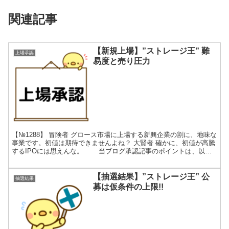
関連記事
【新規上場】”ストレージ王” 難
上場承認
易度と売り圧力
【№1288】 冒険者 グロース市場に上場する新興企業の割に、地味な
事業です。初値は期待できませんよね？ 大賢者 確かに、初値が高騰
するIPOには思えんな。 当ブログ承認記事のポイントは、以下
の3点です。 ◆社名由来・意味 ⇦ 管理...
【抽選結果】”ストレージ王” 公
抽選結果
募は仮条件の上限!!