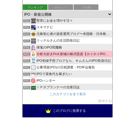
もんきち雑貨店投資日記
ランキング
ポイント
ブロ画
37位
株マニュアル まったり資産運用
38位
堅実にお金を増やす日々
39位
スキマナビ
40位
元株初心者の資産運用ブログ〜米国株・日本株・IPO株投資
41位
リッテルさんの生活防衛日記
42位
便鬼のIPO閻魔帳
43位
分析大好きProf.新城の株式投資【ホイホイIPO投資術】
44位
IPO初値予想ブログなら、キムさんのIPO投資日記
45位
公募増資(PO)の日程調査・PO申込報告
46位
IPOで昼食代を稼ぎたい
47位
IPOハンター
48位
ＩＰＯプランナーの当落日誌
49位
新規公開株で1000万への道！
このカテゴリを全て表示
50位
低リスク投資法ＩＰＯチャレンジブログ
参加する
51位
このブログに投票する