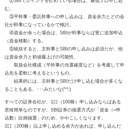
②SBIでポイントを貯めている場合は、最低１口申し込
む。
③平幹事・委託幹事への申し込みは、資金余力とどの会
社が幹事になっているかで検討。
④資金が余った場合は、SBIが幹事ならば更に追加申込
（資金移動）する。
⑤統括すると、主幹事とSBIの申し込みは必須だが、他
は資金余力と初値爆上げの可能性、
取扱会社構成（平幹事の当選確度など）を考慮して申
込先を柔軟に考えるというもの。
結果的には、主幹事とSBIだけ申し込む場合が多くな
ることもある。･･･みたいな(^^;)
すべての証券会社が、1口（100株）申し込みならばある
意味簡単なのですが、SBI証券の抽選方式が「資金（=申
込数）比例抽選」のため、ややこしくなります。
2口（200株）以上申し込める余力があれば、申し込んだ