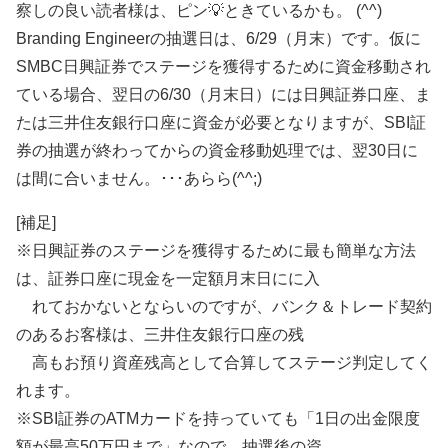
察しの良い読者様は、ピン💡ときているかも。 (^^)
Branding Engineerの抽選日は、6/29（月末）です。仮に
SMBC日興証券でステージを獲得するために資金移動され
ている場合、翌日の6/30（月末日）には日興証券口座、ま
たは三井住友銀行口座に資金が必要となりますが、SBI証
券の抽選が終わってからの資金移動処理では、翌30日に
は間に合いません。･･･あらら(^^;)
[補足]
※日興証券のステージを獲得するために最も簡単な方法
は、証券口座に現金を一定額月末日にに入
れておかないとならいのですが、バンク＆トレード契約
のあるお客様は、三井住友銀行口座の残
高もお預り資産残高として合算してステージ判定してく
れます。
※SBI証券のATMカードを持っていても「1日の出金限度
額が最高50万円まで」なので、抽選後の資