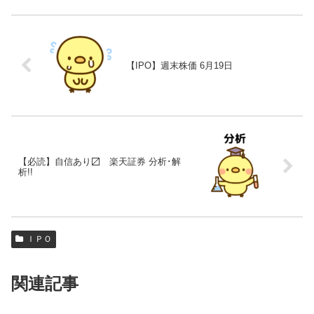
【IPO】週末株価 6月19日
【必読】自信あり〼 楽天証券 分析･解
析!!
ＩＰＯ
関連記事