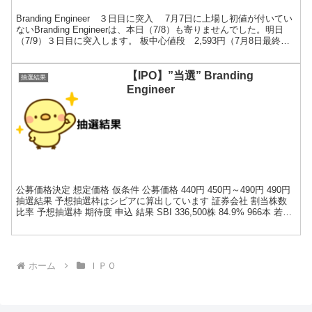
Branding Engineer ３日目に突入 7月7日に上場し初値が付いてい
ないBranding Engineerは、本日（7/8）も寄りませんでした。明日
（7/9）３日目に突入します。 板中心値段 2,593円（7月8日最終気
配値段...
【IPO】”当選” Branding
抽選結果
Engineer
公募価格決定 想定価格 仮条件 公募価格 440円 450円～490円 490円
抽選結果 予想抽選枠はシビアに算出しています 証券会社 割当株数
比率 予想抽選枠 期待度 申込 結果 SBI 336,500株 84.9% 966本 若干
...
ホーム
ＩＰＯ