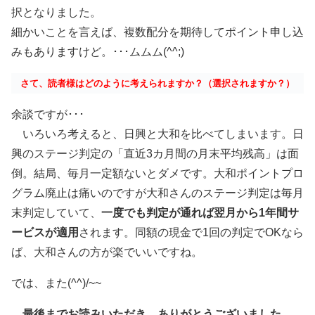
択となりました。
細かいことを言えば、複数配分を期待してポイント申し込
みもありますけど。･･･ムムム(^^;)
さて、読者様はどのように考えられますか？（選択されますか？）
余談ですが･･･
いろいろ考えると、日興と大和を比べてしまいます。日
興のステージ判定の「直近3カ月間の月末平均残高」は面
倒。結局、毎月一定額ないとダメです。大和ポイントプロ
グラム廃止は痛いのですが大和さんのステージ判定は毎月
末判定していて、
一度でも判定が通れば翌月から1年間サ
ービスが適用
されます。同額の現金で1回の判定でOKなら
ば、大和さんの方が楽でいいですね。
では、また(^^)/~~
最後までお読みいただき、ありがとうございました。