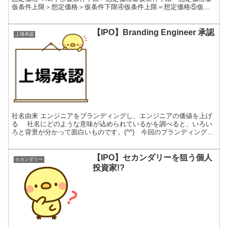
仮条件上限＞想定価格＞仮条件下限④仮条件上限＝想定価格⑤仮条
件上限＜想定価格 仮条件 450円～490円 ...
【IPO】Branding Engineer 承認
上場承認
社名由来 エンジニアをブランディングし、エンジニアの価値を上げ
る 社名にどのような意味が込められているかを調べると、いろい
ろと背景が分かって面白いものです。(^^) 今回のブランディングエ
ンジニアの社名は、ビジネスモデルに関係があります。...
【IPO】セカンダリーを狙う個人
セカンダリー
投資家!?