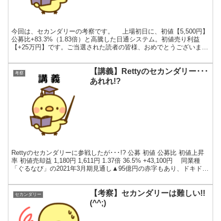
今回は、セカンダリーの考察です。 上場初日に、初値【5,500円】
公募比+83.3%（1.83倍）と高騰した日通システム。初値売り利益
【+25万円】です。ご当選された読者の皆様、おめでとうございま
す。!(^^)!管理人が主幹事に申し込み忘...
【講義】Rettyのセカンダリー･･･
考察
あれれ!?
Rettyのセカンダリーに参戦したが･･･!? 公募 初値 公募比 初値上昇
率 初値売却益 1,180円 1,611円 1.37倍 36.5% +43,100円 同業種
「ぐるなび」の2021年3月期見通し▲95億円の赤字もあり、ドキドキ
さ...
【考察】セカンダリーは難しい!!
セカンダリー
(^^;)