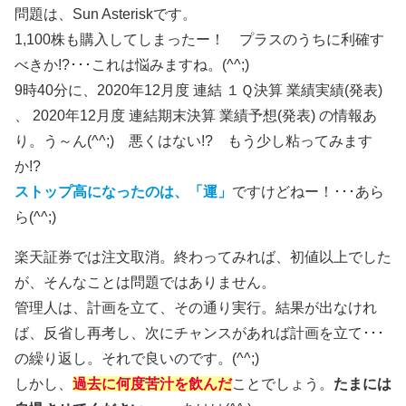
問題は、Sun Asteriskです。
1,100株も購入してしまったー！ プラスのうちに利確す
べきか!?･･･これは悩みますね。(^^;)
9時40分に、2020年12月度 連結 １Ｑ決算 業績実績(発表)
、 2020年12月度 連結期末決算 業績予想(発表) の情報あ
り。う～ん(^^;) 悪くはない!? もう少し粘ってみます
か!?
ストップ高になったのは、「運」
ですけどねー！･･･あら
ら(^^;)
楽天証券では注文取消。終わってみれば、初値以上でした
が、そんなことは問題ではありません。
管理人は、計画を立て、その通り実行。結果が出なけれ
ば、反省し再考し、次にチャンスがあれば計画を立て･･･
の繰り返し。それで良いのです。(^^;)
しかし、
過去に何度苦汁を飲んだ
ことでしょう。
たまには