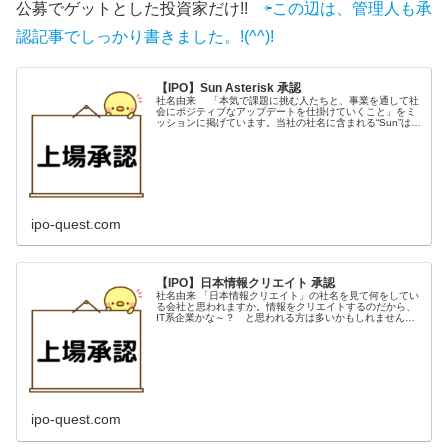
公募でゲットとした投資家だけ!!
⇦この辺は、管理人も承
認記事でしっかり書きました。!(^^)!
【IPO】Sun Asterisk 承認
社名由来 「本気で課題に挑む人たちと、事業を通して社
会にポジティブなアップデートを仕掛けていくこと」をミ
ッションに掲げています。当社の社名に含まれる“Sun”はま
さに「太陽」。地球上のすべての生命を育むインフラで
す。革新的なサービスや、新...
ipo-quest.com
【IPO】日本情報クリエイト 承認
社名由来 「日本情報クリエイト」の社名を見て何をしてい
る会社と思われますか。情報をクリエイトするのだから、
IT系企業かな～？ と思われる方は多いかもしれません。
事実、不動産業界に特化したIT活用のソリューション企業
ですから、正解です。この会...
ipo-quest.com