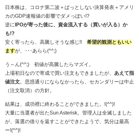
日本株は、コロナ第二波＋ぱっとしない決算発表＋アメリ
カのGDP速報値の影響でダメっぽい!?
逆に
IPOが寄った後に、資金流入する（買いが入る）か
も!?
安く寄ったら、高騰しそうな感じ!!
希望的観測ともいい
ます
が、･･･あらら(^^;)
う～ん(^^;) 初値が高騰したらマズイ。
上場初日なので寄成で買い注文もできましたが、
あえて指
値注文
。思惑通りにならなかったら、セカンダリーは中止
（注文取消）の方針。
結果は、成功裡に終わることができました。!(^^)!
大量に当選者が出たSun Asterisk。管理人は全滅しました
が、落選の借りを返すことができたようで、気分は最高
ー!(^^)!