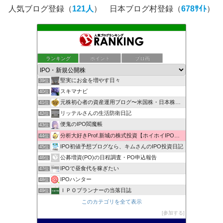
人気ブログ登録（
121人
） 日本ブログ村登録（
678ｻｲﾄ
）
もんきち雑貨店投資日記
ランキング
ポイント
ブロ画
37位
株マニュアル まったり資産運用
38位
堅実にお金を増やす日々
39位
スキマナビ
40位
元株初心者の資産運用ブログ〜米国株・日本株・IPO株投資
41位
リッテルさんの生活防衛日記
42位
便鬼のIPO閻魔帳
43位
分析大好きProf.新城の株式投資【ホイホイIPO投資術】
44位
IPO初値予想ブログなら、キムさんのIPO投資日記
45位
公募増資(PO)の日程調査・PO申込報告
46位
IPOで昼食代を稼ぎたい
47位
IPOハンター
48位
ＩＰＯプランナーの当落日誌
49位
新規公開株で1000万への道！
このカテゴリを全て表示
50位
低リスク投資法ＩＰＯチャレンジブログ
参加する
51位