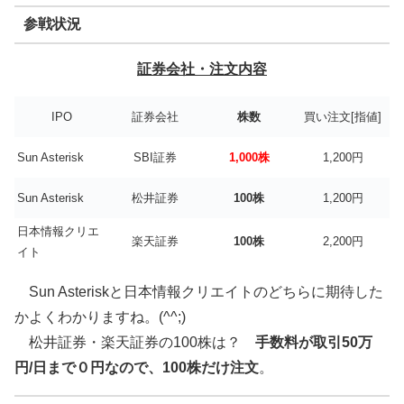
参戦状況
証券会社・注文内容
IPO
証券会社
株数
買い注文[指値]
Sun Asterisk
SBI証券
1,000株
1,200円
Sun Asterisk
松井証券
100株
1,200円
日本情報クリエ
楽天証券
100株
2,200円
イト
Sun Asteriskと日本情報クリエイトのどちらに期待した
かよくわかりますね。(^^;)
松井証券・楽天証券の100株は？
手数料が取引50万
円/日まで０円なので、100株だけ注文
。