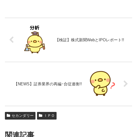
【検証】株式新聞WebとIPOレポート!!
【NEWS】証券業界の再編･合従連衡!!
セカンダリー
ＩＰＯ
関連記事