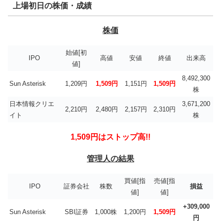
上場初日の株価・成績
株価
始値[初
IPO
高値
安値
終値
出来高
値]
8,492,300
Sun Asterisk
1,209円
1,509円
1,151円
1,509円
株
日本情報クリエ
3,671,200
2,210円
2,480円
2,157円
2,310円
イト
株
1,509円はストップ高!!
管理人の結果
買値[指
売値[指
IPO
証券会社
株数
損益
値]
値]
+309,000
Sun Asterisk
SBI証券
1,000株
1,200円
1,509円
円