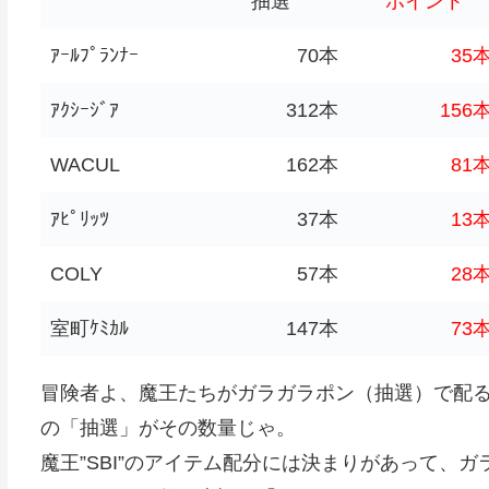
抽選
ポイント
ｱｰﾙﾌﾟﾗﾝﾅｰ
70本
35
ｱｸｼｰｼﾞｱ
312本
156
WACUL
162本
81
ｱﾋﾟﾘｯﾂ
37本
13
COLY
57本
28
室町ｹﾐｶﾙ
147本
73
冒険者よ、魔王たちがガラガラポン（抽選）で配
の「抽選」がその数量じゃ。
魔王”SBI”のアイテム配分には決まりがあって、ガ