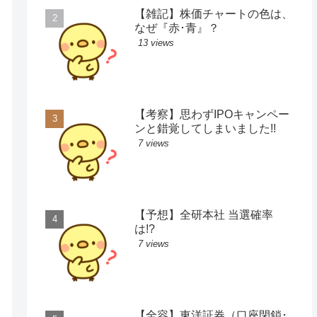
【雑記】株価チャートの色は、
なぜ『赤･青』？
13 views
【考察】思わずIPOキャンペー
ンと錯覚してしまいました!!
7 views
【予想】全研本社 当選確率
は!?
7 views
【全容】東洋証券（口座閉鎖･