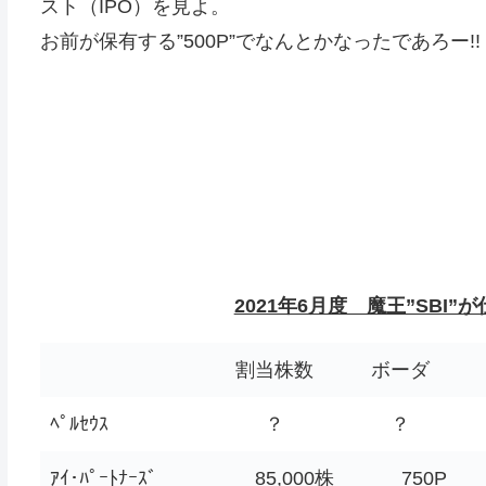
スト（IPO）を見よ。
お前が保有する”500P”でなんとかなったであろー!!
2021年6月度 魔王”SBI
割当株数
ボーダ
ﾍﾟﾙｾｳｽ
？
？
ｱｲ･ﾊﾟｰﾄﾅｰｽﾞ
85,000株
750P