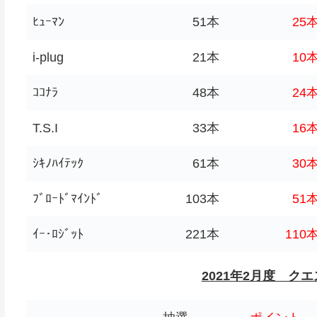
ﾋｭｰﾏﾝ
51本
25
i-plug
21本
10
ｺｺﾅﾗ
48本
24
T.S.I
33本
16
ｼｷﾉﾊｲﾃｯｸ
61本
30
ﾌﾞﾛｰﾄﾞﾏｲﾝﾄﾞ
103本
51
ｲｰ･ﾛｼﾞｯﾄ
221本
110
2021年2月度 ク