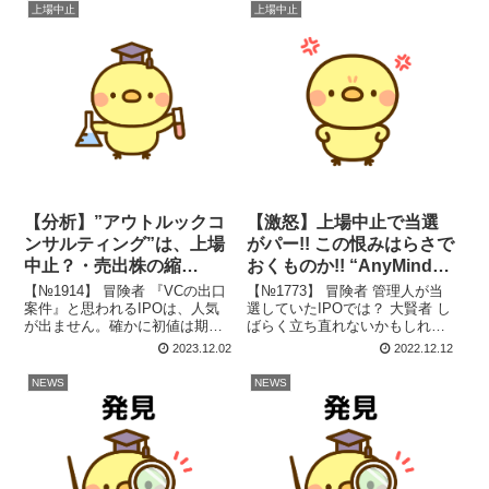
上場中止
上場中止
【分析】”アウトルックコ
【激怒】上場中止で当選
ンサルティング”は、上場
がパー!! この恨みはらさで
中止？・売出株の縮
おくものか!! “AnyMind
小？・公募価格はどうな
Group”
【№1914】 冒険者 『VCの出口
【№1773】 冒険者 管理人が当
る？
案件』と思われるIPOは、人気
選していたIPOでは？ 大賢者 し
が出ません。確かに初値は期待
ばらく立ち直れないかもしれん
できませんが、『上場中止』と
な!! 上場中止で当選がパー!!
2023.12.02
2022.12.12
は大げさすぎませんか？ 大賢者
やらかしてくれました
BBがちょっとまずいのじゃ!! は
ね、"AnyMind Group" さん。み
NEWS
NEWS
じめに SMBC日興証券が主幹
ずほ証券さん。（怒）上場中止
事の場合、管理人はよ...
は、やむを得ない...