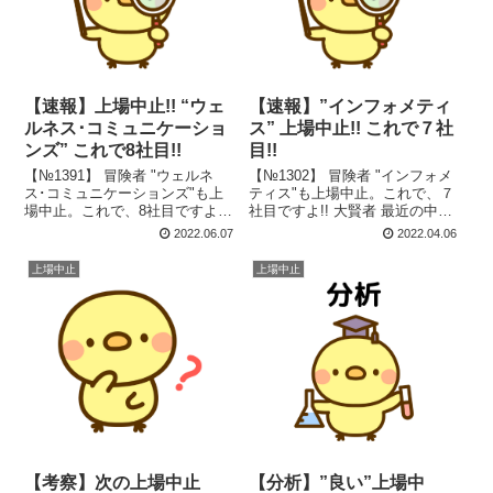
【速報】上場中止!! “ウェ
【速報】”インフォメティ
ルネス･コミュニケーショ
ス” 上場中止!! これで７社
ンズ” これで8社目!!
目!!
【№1391】 冒険者 "ウェルネ
【№1302】 冒険者 "インフォメ
ス･コミュニケーションズ"も上
ティス"も上場中止。これで、７
場中止。これで、8社目ですよ!!
社目ですよ!! 大賢者 最近の中止
※REITは除く 大賢者 中止理由
理由は、「ウクライナ情勢・株
2022.06.07
2022.04.06
に「ウクライナ情勢」は、ある
式市場の動向」じゃな!! 上場中
かな!! 上場中止理由 本日
止理由 本日は、"インフォメテ
上場中止
上場中止
は、"ウェルネス･コミュニケー
ィス"の仮条件発表日でしたが、
ションズ"の仮条件発表...
発表されたのは「上...
【考察】次の上場中止
【分析】”良い”上場中