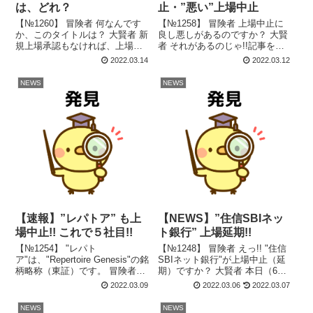
は、どれ？
止・”悪い”上場中止
【№1260】 冒険者 何なんです
【№1258】 冒険者 上場中止に
か、このタイトルは？ 大賢者 新
良し悪しがあるのですか？ 大賢
規上場承認もなければ、上場中
者 それがあるのじゃ!!記事を読
止・延期ばかり。そりゃ、書く
めばわかるぞ。 はじめに 昨
2022.03.14
2022.03.12
ネタもなくなるというものじゃ!!
日、"AnyMind Group"が上場中止
過去の市場別･上場中止は？
を発表しました。中止理由は
NEWS
NEWS
2017年から2022年直近までの上
「昨今のウクライナ情勢や株式
場中止【39社】を市...
市場の動向等諸般...
【速報】”レパトア” も上
【NEWS】”住信SBIネッ
場中止!! これで５社目!!
ト銀行” 上場延期!!
【№1254】 "レパト
【№1248】 冒険者 えっ!! "住信
ア"は、"Repertoire Genesis"の銘
SBIネット銀行"が上場中止（延
柄略称（東証）です。 冒険者
期）ですか？ 大賢者 本日（6
"レパトア"も上場中止。これ
日）の日本経済新聞（電子版）
2022.03.09
2022.03.06
2022.03.07
で、５社目ですよ!!今回も「株式
の記事じゃ!! 明日（7日）には東
市場の動向」が理由ですか？ 大
証及び住信SBIネット銀行から発
NEWS
NEWS