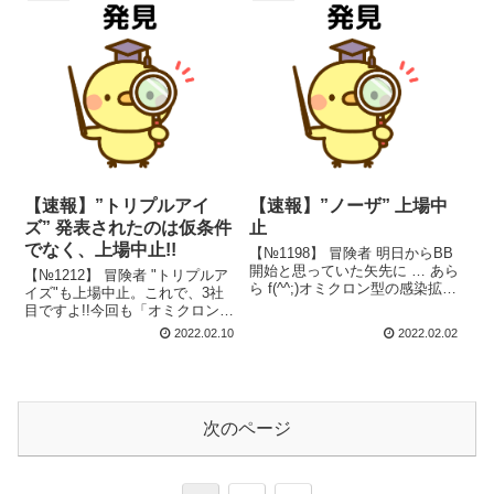
賢者 中止理由に、「地政学リス
表がありそうじゃ!! 3月6日 23時
ク」が追加され...
47分...
【速報】”トリプルアイ
【速報】”ノーザ” 上場中
ズ” 発表されたのは仮条件
止
でなく、上場中止!!
【№1198】 冒険者 明日からBB
開始と思っていた矢先に … あら
【№1212】 冒険者 "トリプルア
ら f(^^;)オミクロン型の感染拡
イズ"も上場中止。これで、3社
大・株式市場の動向で上場中止
目ですよ!!今回も「オミクロン型
ですか？ 大賢者 「2020年の3～
の感染拡大・株式市場の動向」
2022.02.10
2022.02.02
4月は上場中止が18社もあっ
が理由ですか？ 大賢者 同社よる
た」。再現して欲しくはないな!!
と中止理由は、「株式市場の動
上場中止理...
向」じゃ!! 上場中止理由 本日
は、"トリプルアイズ...
次のページ